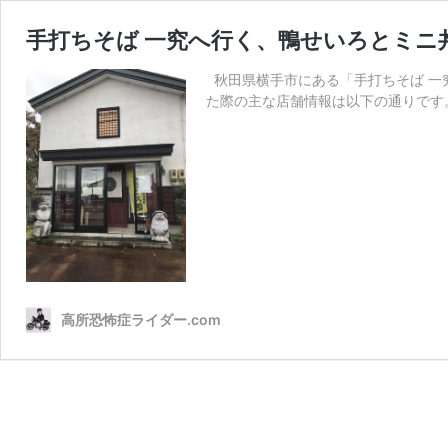
手打ちそば 一究へ行く、鴨せいろとミニ
秋田県横手市にある「手打ちそば 一
た際の主な店舗情報は以下の通りです。 
高所恐怖症ライダー.com