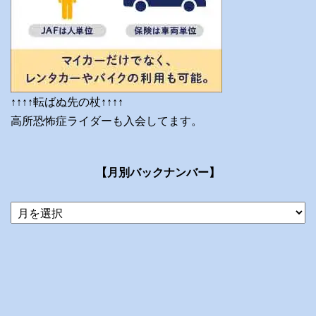
↑↑↑↑転ばぬ先の杖↑↑↑↑
高所恐怖症ライダーも入会してます。
【月別バックナンバー】
当
ブ
ロ
グ
の
ア
ー
カ