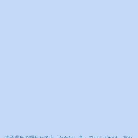
イ
ブ
鳴子温泉の隠れた名店「たかはし亭」でおくずかけ、忘れ