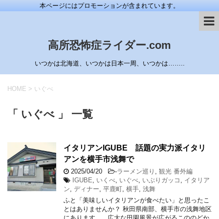
本ページにはプロモーションが含まれています。
高所恐怖症ライダー.com
いつかは北海道、いつかは日本一周、いつかは……..
HOME
>
いぐべ
「 いぐべ 」 一覧
イタリアンIGUBE 話題の実力派イタリ
アンを横手市浅舞で
2025/04/20
-
ラーメン巡り
,
観光 番外編
IGUBE
,
いくべ
,
いぐべ
,
いぶりガッコ
,
イタリア
ン
,
ディナー
,
平鹿町
,
横手
,
浅舞
ふと「美味しいイタリアンが食べたい」と思ったこ
とはありませんか？ 秋田県南部、横手市の浅舞地区
にあります。 広大な田園風景が広がるこののどか