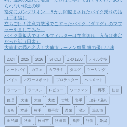
られない郷土の味
指先にガングリオン ５か月間悩まされたバイク乗りの話
（手術編）
立ちごけ！注意力散漫でこすったバイク（ダエグ）のマフ
ラーを直してみた。
バイク量販店でオイルフィルターは在庫切れ、入荷は未定
だった話（田舎）
大仙市の隠れ名店！大仙市ラーメン麵屋 燈の優しい味
2024
2025
2026
SHOEI
ZRX1200
オイル交換
オートバイ
カフェ
カワサキ
ダエグ
ツーリング
バイク
パワースポット
プロテクター
ヘルメット
ラーツー
ラーメン
レビュー
ワークマン
二郎系
仙台
修理
大仙
大曲
失敗
宮城
岩手
日帰り温泉
映画
本荘
横手
横手市
温泉
湯沢
湯沢市
田沢湖
秋田
秋田市
秋田県
蕎麦
評価
象潟