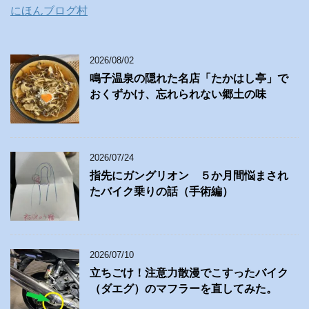
にほんブログ村
2026/08/02
鳴子温泉の隠れた名店「たかはし亭」で
おくずかけ、忘れられない郷土の味
2026/07/24
指先にガングリオン ５か月間悩まされ
たバイク乗りの話（手術編）
2026/07/10
立ちごけ！注意力散漫でこすったバイク
（ダエグ）のマフラーを直してみた。