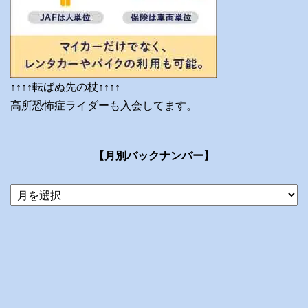
↑↑↑↑転ばぬ先の杖↑↑↑↑
高所恐怖症ライダーも入会してます。
【月別バックナンバー】
当
ブ
ロ
グ
の
ア
ー
カ
イ