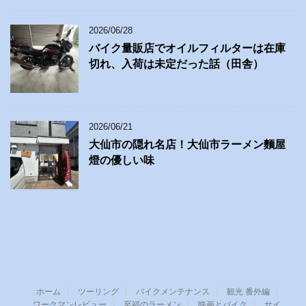
2026/06/28
バイク量販店でオイルフィルターは在庫
切れ、入荷は未定だった話（田舎）
2026/06/21
大仙市の隠れ名店！大仙市ラーメン麵屋
燈の優しい味
ホーム
ツーリング
バイクメンテナンス
観光 番外編
ワークマンレビュー
至福のラーメン
映画とバイク
サイ