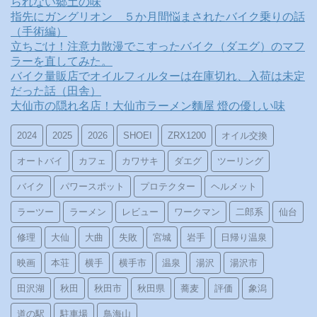
られない郷土の味
指先にガングリオン ５か月間悩まされたバイク乗りの話
（手術編）
立ちごけ！注意力散漫でこすったバイク（ダエグ）のマフ
ラーを直してみた。
バイク量販店でオイルフィルターは在庫切れ、入荷は未定
だった話（田舎）
大仙市の隠れ名店！大仙市ラーメン麵屋 燈の優しい味
2024
2025
2026
SHOEI
ZRX1200
オイル交換
オートバイ
カフェ
カワサキ
ダエグ
ツーリング
バイク
パワースポット
プロテクター
ヘルメット
ラーツー
ラーメン
レビュー
ワークマン
二郎系
仙台
修理
大仙
大曲
失敗
宮城
岩手
日帰り温泉
映画
本荘
横手
横手市
温泉
湯沢
湯沢市
田沢湖
秋田
秋田市
秋田県
蕎麦
評価
象潟
道の駅
駐車場
鳥海山