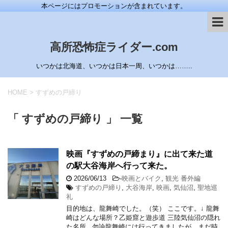
本ページにはプロモーションが含まれています。
高所恐怖症ライダー.com
いつかは北海道、いつかは日本一周、いつかは……..
HOME
>
すずめの戸締り
「 すずめの戸締り 」 一覧
映画『すずめの戸締まり』に出て来た道
の駅大谷海岸へ行って来た。
2026/06/13
-
映画とバイク
,
観光 番外編
すずめの戸締り
,
大谷海岸
,
映画
,
気仙沼
,
聖地巡
礼
目的地は、龍舞崎でした。（笑） ここです。↓ 龍舞
崎はどんな場所？乙姫窟と遊歩道 三陸気仙沼の隠れ
た名所 勿論龍舞崎には行ってきましたが、まだ時