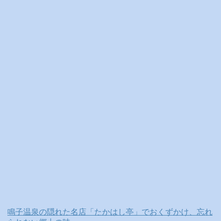
ブ
鳴子温泉の隠れた名店「たかはし亭」でおくずかけ、忘れ