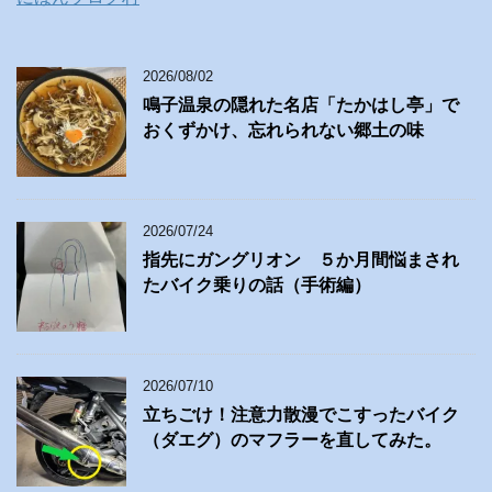
2026/08/02
鳴子温泉の隠れた名店「たかはし亭」で
おくずかけ、忘れられない郷土の味
2026/07/24
指先にガングリオン ５か月間悩まされ
たバイク乗りの話（手術編）
2026/07/10
立ちごけ！注意力散漫でこすったバイク
（ダエグ）のマフラーを直してみた。