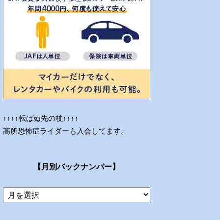
↑↑↑↑転ばぬ先の杖↑↑↑↑
高所恐怖症ライダーも入会してます。
【月別バックナンバー】
当
ブ
ロ