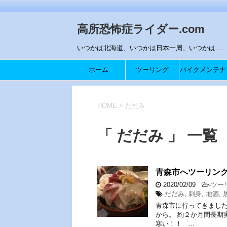
高所恐怖症ライダー.com
いつかは北海道、いつかは日本一周、いつかは…….
ホーム
ツーリング
バイクメンテナ
ス
HOME
>
だだみ
「 だだみ 」 一覧
青森市へツーリン
2020/02/09
-
ツー
だだみ
,
刺身
,
地酒
,
青森市に行ってきました
から。 約２か月間長期
寒い！！ …