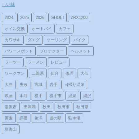
しい味
2024
2025
2026
SHOEI
ZRX1200
オイル交換
オートバイ
カフェ
カワサキ
ダエグ
ツーリング
バイク
パワースポット
プロテクター
ヘルメット
ラーツー
ラーメン
レビュー
ワークマン
二郎系
仙台
修理
大仙
大曲
失敗
宮城
岩手
日帰り温泉
映画
本荘
横手
横手市
温泉
湯沢
湯沢市
田沢湖
秋田
秋田市
秋田県
蕎麦
評価
象潟
道の駅
駐車場
鳥海山