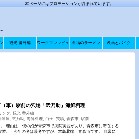
本ページにはプロモーションが含まれています。
.
ン
観光 番外編
ワークマンレビュ
至福のラーメン
映画とバイク
ー
グ（車）駅前の穴場「弐乃助」海鮮料理
リング
,
観光 番外編
居酒屋
,
弐乃助
,
海鮮料理
,
白子
,
穴場
,
青森市
,
駅前
。 理由は、僕の娘が青森市で病院実習があり、青森市に滞在する
実習。 今年の冬は暖冬ですが、本島北端、青森市です。 非常に