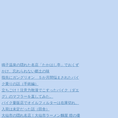
鳴子温泉の隠れた名店「たかはし亭」でおくず
かけ、忘れられない郷土の味
指先にガングリオン ５か月間悩まされたバイ
ク乗りの話（手術編）
立ちごけ！注意力散漫でこすったバイク（ダエ
グ）のマフラーを直してみた。
バイク量販店でオイルフィルターは在庫切れ、
入荷は未定だった話（田舎）
大仙市の隠れ名店！大仙市ラーメン麵屋 燈の優