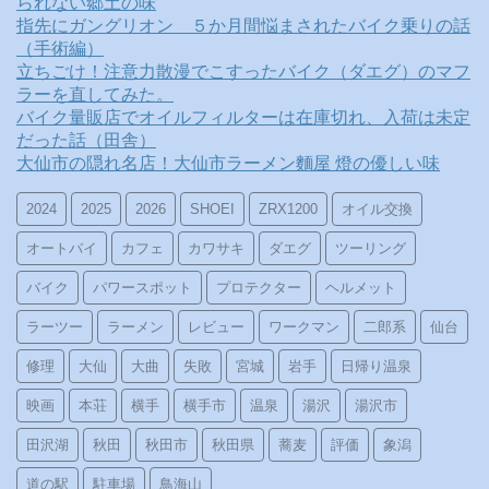
られない郷土の味
指先にガングリオン ５か月間悩まされたバイク乗りの話
（手術編）
立ちごけ！注意力散漫でこすったバイク（ダエグ）のマフ
ラーを直してみた。
バイク量販店でオイルフィルターは在庫切れ、入荷は未定
だった話（田舎）
大仙市の隠れ名店！大仙市ラーメン麵屋 燈の優しい味
2024
2025
2026
SHOEI
ZRX1200
オイル交換
オートバイ
カフェ
カワサキ
ダエグ
ツーリング
バイク
パワースポット
プロテクター
ヘルメット
ラーツー
ラーメン
レビュー
ワークマン
二郎系
仙台
修理
大仙
大曲
失敗
宮城
岩手
日帰り温泉
映画
本荘
横手
横手市
温泉
湯沢
湯沢市
田沢湖
秋田
秋田市
秋田県
蕎麦
評価
象潟
道の駅
駐車場
鳥海山