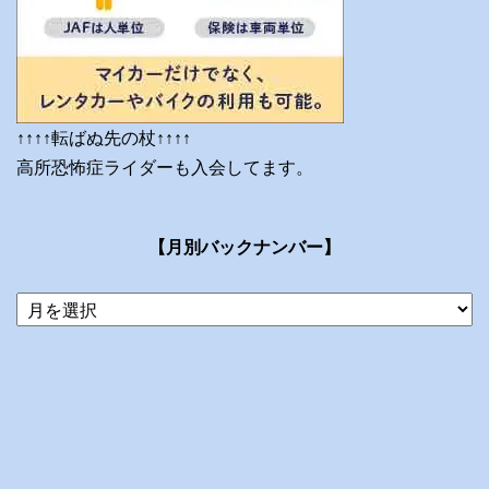
↑↑↑↑転ばぬ先の杖↑↑↑↑
高所恐怖症ライダーも入会してます。
【月別バックナンバー】
当
ブ
ロ
グ
の
ア
ー
カ
イ