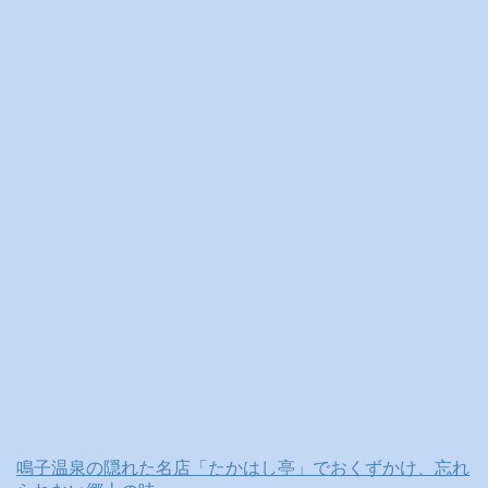
ブ
鳴子温泉の隠れた名店「たかはし亭」でおくずかけ、忘れ