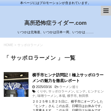
本ページにはプロモーションが含まれています。
高所恐怖症ライダー.com
いつかは北海道、いつかは日本一周、いつかは……..
HOME
>
サッポロラーメン
「 サッポロラーメン 」 一覧
横手市ヒンナ訪問記！極上サッポロラー
メンの魅力を徹底レポート
2025/03/16
-
ラーメン巡り
くりや
,
サッポロラーメン
,
ヒンナ
,
ヒンナヒン
ナ
,
味噌ラーメン
,
本場
,
横手市
,
秋田県
２０２５年１月２５日に、横手市にオープンした
「ヒンナ」さん このお店、日曜日はお休みです。
２度書きます。 このお店、日曜日はお休みです。