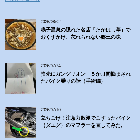
2026/08/02
鳴子温泉の隠れた名店「たかはし亭」で
おくずかけ、忘れられない郷土の味
2026/07/24
指先にガングリオン ５か月間悩まされ
たバイク乗りの話（手術編）
2026/07/10
立ちごけ！注意力散漫でこすったバイク
（ダエグ）のマフラーを直してみた。