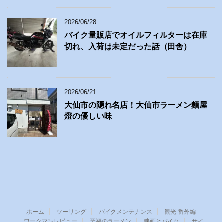
2026/06/28
バイク量販店でオイルフィルターは在庫
切れ、入荷は未定だった話（田舎）
2026/06/21
大仙市の隠れ名店！大仙市ラーメン麵屋
燈の優しい味
ホーム
ツーリング
バイクメンテナンス
観光 番外編
ワークマンレビュー
至福のラーメン
映画とバイク
サイ