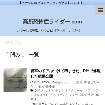
本ページにはプロモーションが含まれています。
高所恐怖症ライダー.com
いつかは北海道、いつかは日本一周、いつかは……..
HOME
>
凹み
「 凹み 」 一覧
愛車のドアぶつけて凹ませた、DIYで修理
した結果公開
2021/12/29
-
商品レビュー
,
愛車
,
準備してみ
た。
,
観光 番外編
DIY
,
ぶつけた
,
デントリペアツール
,
ドア
,
ドア
内張りはがし
,
バキュームリフター
,
凹み
,
失敗
,
車
修理
車のドアをガードレールにキスさせちゃいまし