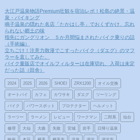
大江戸温泉物語Premium壮観を宿泊レポ！松島の絶景・温
泉・バイキング
鳴子温泉の隠れた名店「たかはし亭」でおくずかけ、忘れ
られない郷土の味
指先にガングリオン ５か月間悩まされたバイク乗りの話
（手術編）
立ちごけ！注意力散漫でこすったバイク（ダエグ）のマフ
ラーを直してみた。
バイク量販店でオイルフィルターは在庫切れ、入荷は未定
だった話（田舎）
2024
2025
2026
SHOEI
ZRX1200
オイル交換
オートバイ
カフェ
カワサキ
ダエグ
ツーリング
バイク
パワースポット
プロテクター
ヘルメット
ラーツー
ラーメン
レビュー
ワークマン
二郎系
仙台
修理
大仙
大曲
失敗
宮城
岩手
日帰り温泉
映画
本荘
横手
横手市
温泉
湯沢
湯沢市