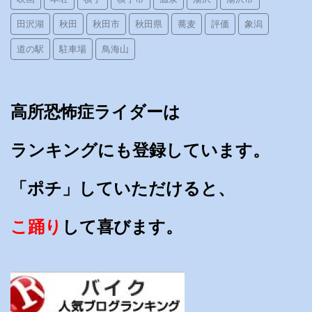
田沢湖
秋田
秋田市
秋田県
蕎麦
評価
象潟
道の駅
駐車場
鳥海山
高所恐怖症ライダーは
ランキングにも登録しています。
「ポチ」していただけると、
こ踊り
して喜びます。