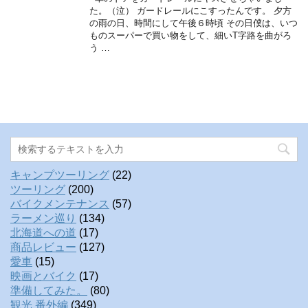
た。（泣） ガードレールにこすったんです。 夕方
の雨の日、時間にして午後６時頃 その日僕は、いつ
ものスーパーで買い物をして、細いT字路を曲がろ
う …
キャンプツーリング
(22)
ツーリング
(200)
バイクメンテナンス
(57)
ラーメン巡り
(134)
北海道への道
(17)
商品レビュー
(127)
愛車
(15)
映画とバイク
(17)
準備してみた。
(80)
観光 番外編
(349)