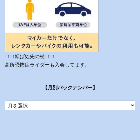
↑↑↑↑転ばぬ先の杖↑↑↑↑
高所恐怖症ライダーも入会してます。
【月別バックナンバー】
当
ブ
ロ
グ
の
ア