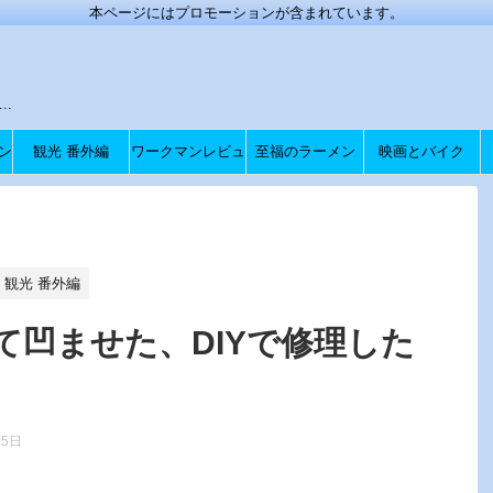
本ページにはプロモーションが含まれています。
.
ン
観光 番外編
ワークマンレビュ
至福のラーメン
映画とバイク
ー
観光 番外編
て凹ませた、DIYで修理した
25日