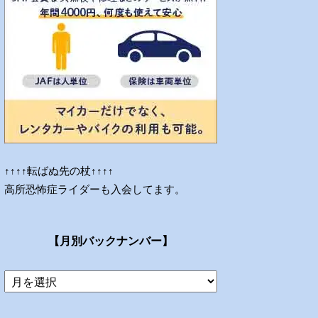
↑↑↑↑転ばぬ先の杖↑↑↑↑
高所恐怖症ライダーも入会してます。
【月別バックナンバー】
当
ブ
ロ