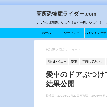
高所恐怖症ライダー.com
いつかは北海道、いつかは日本一周、いつかは…….
ホーム
ツーリング
バイクメンテナ
ス
HOME
>
商品レビュー
>
商品レビュー
愛車
準備してみた。
愛車のドアぶつけ
結果公開
投稿日：2021年12月29日 更新日：
2025年6月