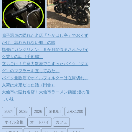
鳴子温泉の隠れた名店「たかはし亭」でおくず
かけ、忘れられない郷土の味
指先にガングリオン ５か月間悩まされたバイ
ク乗りの話（手術編）
立ちごけ！注意力散漫でこすったバイク（ダエ
グ）のマフラーを直してみた。
バイク量販店でオイルフィルターは在庫切れ、
入荷は未定だった話（田舎）
大仙市の隠れ名店！大仙市ラーメン麵屋 燈の優
しい味
2024
2025
2026
SHOEI
ZRX1200
オイル交換
オートバイ
カフェ