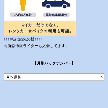
↑↑↑↑転ばぬ先の杖↑↑↑↑
高所恐怖症ライダーも入会してます。
【月別バックナンバー】
当
ブ
ロ
グ
の
ア
ー