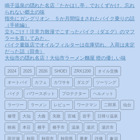
鳴子温泉の隠れた名店「たかはし亭」でおくずかけ、忘れ
られない郷土の味
指先にガングリオン ５か月間悩まされたバイク乗りの話
（手術編）
立ちごけ！注意力散漫でこすったバイク（ダエグ）のマフ
ラーを直してみた。
バイク量販店でオイルフィルターは在庫切れ、入荷は未定
だった話（田舎）
大仙市の隠れ名店！大仙市ラーメン麵屋 燈の優しい味
2024
2025
2026
SHOEI
ZRX1200
オイル交換
オートバイ
カフェ
カワサキ
ダエグ
ツーリング
バイク
パワースポット
プロテクター
ヘルメット
ラーツー
ラーメン
レビュー
ワークマン
二郎系
仙台
修理
大仙
大曲
失敗
宮城
岩手
日帰り温泉
映画
本荘
横手
横手市
温泉
湯沢
湯沢市
田沢湖
秋田
秋田市
秋田県
蕎麦
評価
象潟