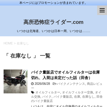
本ページにはプロモーションが含まれています。
高所恐怖症ライダー.com
いつかは北海道、いつかは日本一周、いつかは……..
HOME
>
在庫なし
「 在庫なし 」 一覧
バイク量販店でオイルフィルターは在庫
切れ、入荷は未定だった話（田舎）
2026/06/28
-
バイクメンテナンス
,
商品レビュ
ー
オイルフィルター
,
オイルフィルター交換
,
オイ
ル交換
,
バイク
,
バイク量販店
,
在庫
,
在庫なし
,
田舎
のバイク量販店
いつもは、自宅にオイル交換用のオイルフィルター