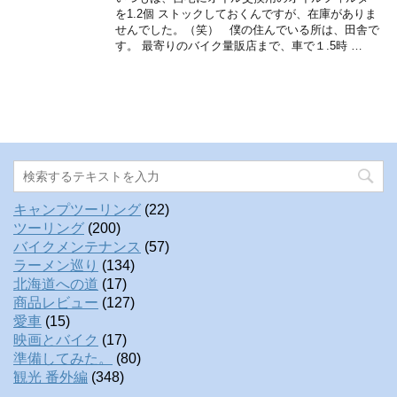
を1.2個 ストックしておくんですが、在庫がありま
せんでした。（笑） 僕の住んでいる所は、田舎で
す。 最寄りのバイク量販店まで、車で１.5時 …
キャンプツーリング
(22)
ツーリング
(200)
バイクメンテナンス
(57)
ラーメン巡り
(134)
北海道への道
(17)
商品レビュー
(127)
愛車
(15)
映画とバイク
(17)
準備してみた。
(80)
観光 番外編
(348)