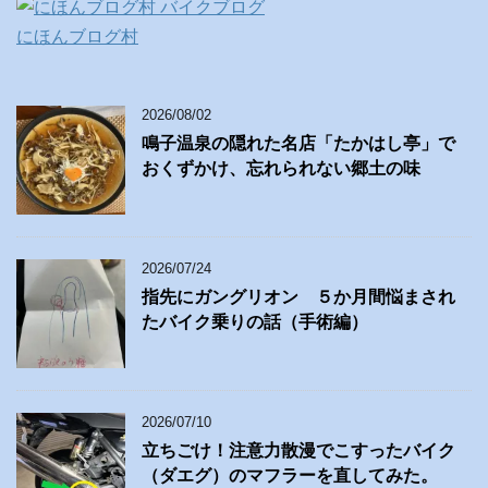
にほんブログ村
2026/08/02
鳴子温泉の隠れた名店「たかはし亭」で
おくずかけ、忘れられない郷土の味
2026/07/24
指先にガングリオン ５か月間悩まされ
たバイク乗りの話（手術編）
2026/07/10
立ちごけ！注意力散漫でこすったバイク
（ダエグ）のマフラーを直してみた。