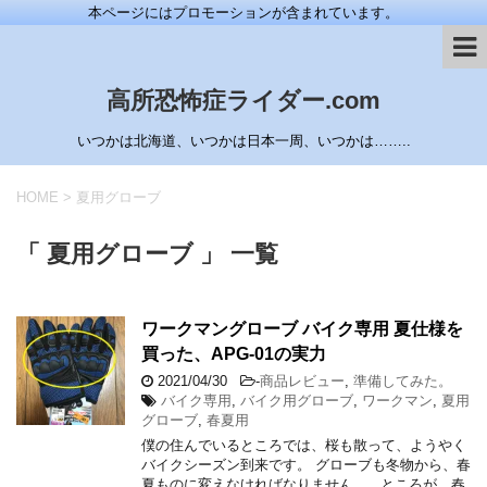
本ページにはプロモーションが含まれています。
高所恐怖症ライダー.com
いつかは北海道、いつかは日本一周、いつかは……..
HOME
>
夏用グローブ
「 夏用グローブ 」 一覧
ワークマングローブ バイク専用 夏仕様を
買った、APG-01の実力
2021/04/30
-
商品レビュー
,
準備してみた。
バイク専用
,
バイク用グローブ
,
ワークマン
,
夏用
グローブ
,
春夏用
僕の住んでいるところでは、桜も散って、ようやく
バイクシーズン到来です。 グローブも冬物から、春
夏ものに変えなければなりません。 ところが、春