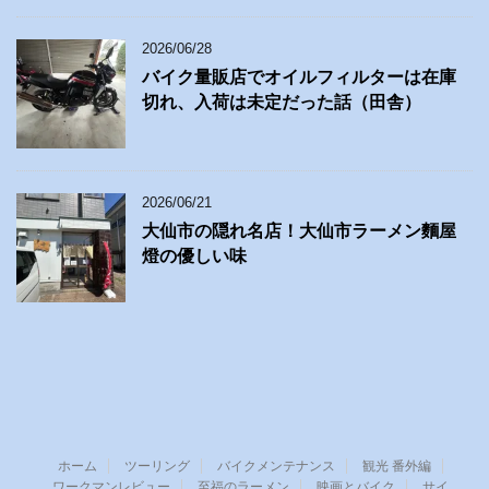
2026/06/28
バイク量販店でオイルフィルターは在庫
切れ、入荷は未定だった話（田舎）
2026/06/21
大仙市の隠れ名店！大仙市ラーメン麵屋
燈の優しい味
ホーム
ツーリング
バイクメンテナンス
観光 番外編
ワークマンレビュー
至福のラーメン
映画とバイク
サイ