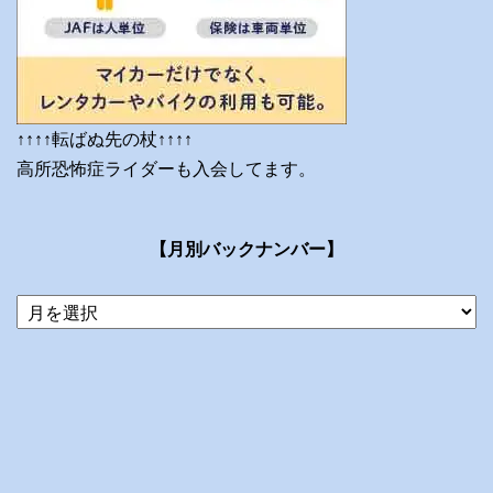
↑↑↑↑転ばぬ先の杖↑↑↑↑
高所恐怖症ライダーも入会してます。
【月別バックナンバー】
当
ブ
ロ
グ
の
ア
ー
カ
イ