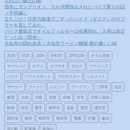
られない郷土の味
指先にガングリオン ５か月間悩まされたバイク乗りの話
（手術編）
立ちごけ！注意力散漫でこすったバイク（ダエグ）のマフ
ラーを直してみた。
バイク量販店でオイルフィルターは在庫切れ、入荷は未定
だった話（田舎）
大仙市の隠れ名店！大仙市ラーメン麵屋 燈の優しい味
2024
2025
2026
SHOEI
ZRX1200
オイル交換
オートバイ
カフェ
カワサキ
ダエグ
ツーリング
バイク
パワースポット
プロテクター
ヘルメット
ラーツー
ラーメン
レビュー
ワークマン
二郎系
仙台
修理
大仙
大曲
失敗
宮城
岩手
日帰り温泉
映画
本荘
横手
横手市
温泉
湯沢
湯沢市
田沢湖
秋田
秋田市
秋田県
蕎麦
評価
象潟
道の駅
駐車場
鳥海山