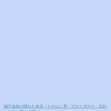
ブ
鳴子温泉の隠れた名店「たかはし亭」でおくずかけ、忘れ