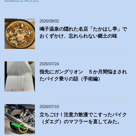
2026/08/02
鳴子温泉の隠れた名店「たかはし亭」で
おくずかけ、忘れられない郷土の味
2026/07/24
指先にガングリオン ５か月間悩まされ
たバイク乗りの話（手術編）
2026/07/10
立ちごけ！注意力散漫でこすったバイク
（ダエグ）のマフラーを直してみた。