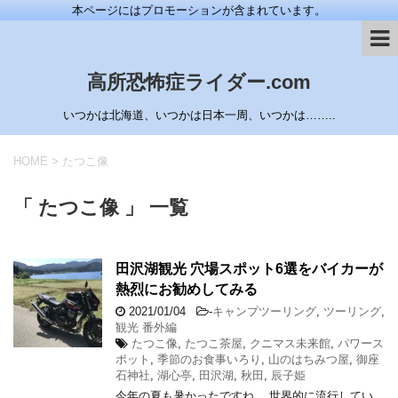
本ページにはプロモーションが含まれています。
高所恐怖症ライダー.com
いつかは北海道、いつかは日本一周、いつかは……..
HOME
>
たつこ像
「 たつこ像 」 一覧
田沢湖観光 穴場スポット6選をバイカーが
熱烈にお勧めしてみる
2021/01/04
-
キャンプツーリング
,
ツーリング
,
観光 番外編
たつこ像
,
たつこ茶屋
,
クニマス未来館
,
パワース
ポット
,
季節のお食事いろり
,
山のはちみつ屋
,
御座
石神社
,
湖心亭
,
田沢湖
,
秋田
,
辰子姫
今年の夏も暑かったですね。 世界的に流行してい