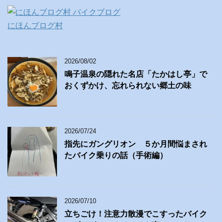
にほんブログ村
2026/08/02
鳴子温泉の隠れた名店「たかはし亭」で
おくずかけ、忘れられない郷土の味
2026/07/24
指先にガングリオン ５か月間悩まされ
たバイク乗りの話（手術編）
2026/07/10
立ちごけ！注意力散漫でこすったバイク