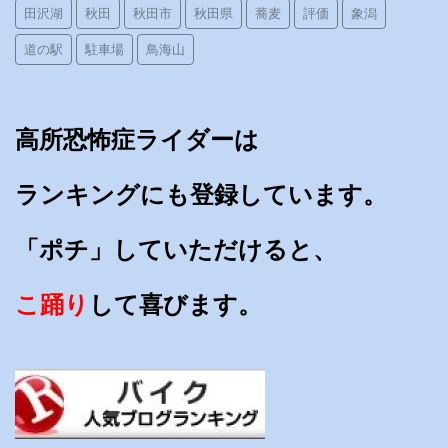
田沢湖
秋田
秋田市
秋田県
蕎麦
評価
象潟
道の駅
駐車場
鳥海山
高所恐怖症ライダーは
ランキングにも登録しています。
「ポチ」していただけると、
こ踊り
して喜びます。