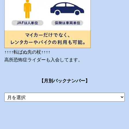
↑↑↑↑転ばぬ先の杖↑↑↑↑
高所恐怖症ライダーも入会してます。
【月別バックナンバー】
当
ブ
ロ
グ
の
ア