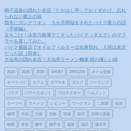
鳴子温泉の隠れた名店「たかはし亭」でおくずかけ、忘れ
られない郷土の味
指先にガングリオン ５か月間悩まされたバイク乗りの話
（手術編）
立ちごけ！注意力散漫でこすったバイク（ダエグ）のマフ
ラーを直してみた。
バイク量販店でオイルフィルターは在庫切れ、入荷は未定
だった話（田舎）
大仙市の隠れ名店！大仙市ラーメン麵屋 燈の優しい味
2024
2025
2026
SHOEI
ZRX1200
オイル交換
オートバイ
カフェ
カワサキ
ダエグ
ツーリング
バイク
パワースポット
プロテクター
ヘルメット
ラーツー
ラーメン
レビュー
ワークマン
二郎系
仙台
修理
大仙
大曲
失敗
宮城
岩手
日帰り温泉
映画
本荘
横手
横手市
温泉
湯沢
湯沢市