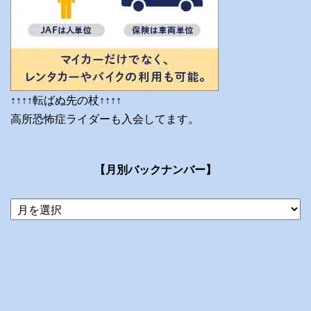
↑↑↑↑転ばぬ先の杖↑↑↑↑
高所恐怖症ライダーも入会してます。
【月別バックナンバー】
当
ブ
ロ
グ
の
ア
ー
カ