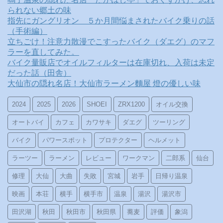
られない郷土の味
指先にガングリオン ５か月間悩まされたバイク乗りの話
（手術編）
立ちごけ！注意力散漫でこすったバイク（ダエグ）のマフ
ラーを直してみた。
バイク量販店でオイルフィルターは在庫切れ、入荷は未定
だった話（田舎）
大仙市の隠れ名店！大仙市ラーメン麵屋 燈の優しい味
2024
2025
2026
SHOEI
ZRX1200
オイル交換
オートバイ
カフェ
カワサキ
ダエグ
ツーリング
バイク
パワースポット
プロテクター
ヘルメット
ラーツー
ラーメン
レビュー
ワークマン
二郎系
仙台
修理
大仙
大曲
失敗
宮城
岩手
日帰り温泉
映画
本荘
横手
横手市
温泉
湯沢
湯沢市
田沢湖
秋田
秋田市
秋田県
蕎麦
評価
象潟