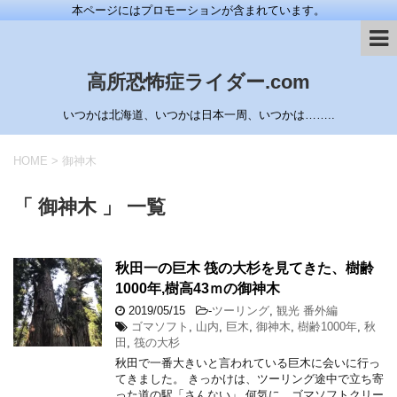
本ページにはプロモーションが含まれています。
高所恐怖症ライダー.com
いつかは北海道、いつかは日本一周、いつかは……..
HOME
>
御神木
「 御神木 」 一覧
秋田一の巨木 筏の大杉を見てきた、樹齢
1000年,樹高43ｍの御神木
2019/05/15
-
ツーリング
,
観光 番外編
ゴマソフト
,
山内
,
巨木
,
御神木
,
樹齢1000年
,
秋
田
,
筏の大杉
秋田で一番大きいと言われている巨木に会いに行っ
てきました。 きっかけは、ツーリング途中で立ち寄
った道の駅「さんない」 何気に、ゴマソフトクリー