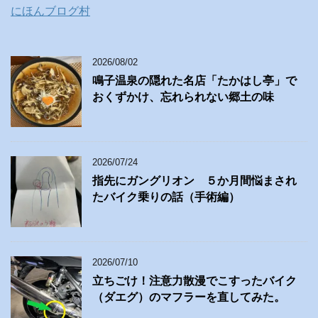
にほんブログ村
2026/08/02
鳴子温泉の隠れた名店「たかはし亭」で
おくずかけ、忘れられない郷土の味
2026/07/24
指先にガングリオン ５か月間悩まされ
たバイク乗りの話（手術編）
2026/07/10
立ちごけ！注意力散漫でこすったバイク
（ダエグ）のマフラーを直してみた。