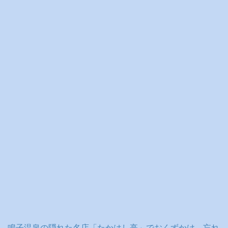
イ
ブ
鳴子温泉の隠れた名店「たかはし亭」でおくずかけ、忘れ