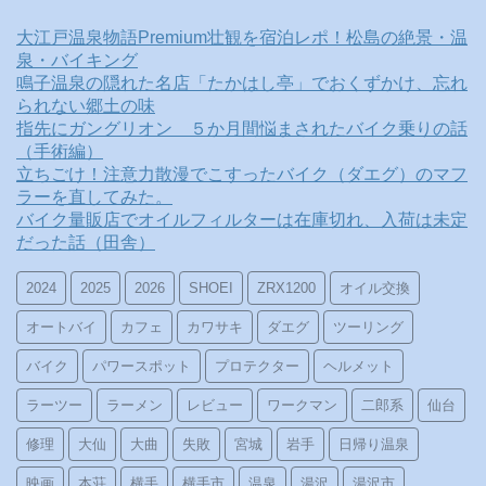
大江戸温泉物語Premium壮観を宿泊レポ！松島の絶景・温
泉・バイキング
鳴子温泉の隠れた名店「たかはし亭」でおくずかけ、忘れ
られない郷土の味
指先にガングリオン ５か月間悩まされたバイク乗りの話
（手術編）
立ちごけ！注意力散漫でこすったバイク（ダエグ）のマフ
ラーを直してみた。
バイク量販店でオイルフィルターは在庫切れ、入荷は未定
だった話（田舎）
2024
2025
2026
SHOEI
ZRX1200
オイル交換
オートバイ
カフェ
カワサキ
ダエグ
ツーリング
バイク
パワースポット
プロテクター
ヘルメット
ラーツー
ラーメン
レビュー
ワークマン
二郎系
仙台
修理
大仙
大曲
失敗
宮城
岩手
日帰り温泉
映画
本荘
横手
横手市
温泉
湯沢
湯沢市