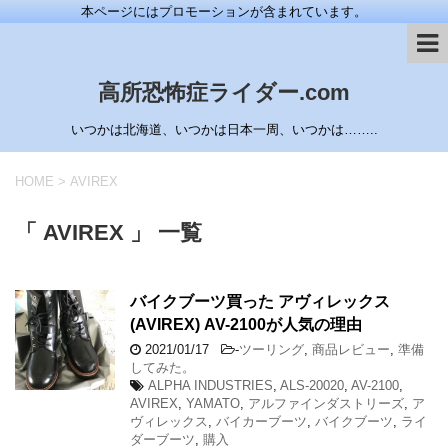
本ページにはプロモーションが含まれています。
高所恐怖症ライダー.com
いつかは北海道、いつかは日本一周、いつかは……..
HOME
>
AVIREX
「 AVIREX 」 一覧
バイクブーツ買った アヴィレックス
(AVIREX) AV-2100が人気の理由
2021/01/17
-
ツーリング
,
商品レビュー
,
準備
してみた。
ALPHA INDUSTRIES
,
ALS-20020
,
AV-2100
,
AVIREX
,
YAMATO
,
アルファインダストリーズ
,
ア
ヴィレックス
,
バイカーブーツ
,
バイクブーツ
,
ライ
ダーブーツ
,
購入