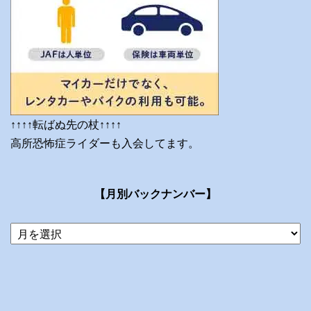
↑↑↑↑転ばぬ先の杖↑↑↑↑
高所恐怖症ライダーも入会してます。
【月別バックナンバー】
当
ブ
ロ
グ
の
ア