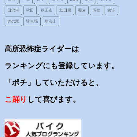
田沢湖
秋田
秋田市
秋田県
蕎麦
評価
象潟
道の駅
駐車場
鳥海山
高所恐怖症ライダーは
ランキングにも登録しています。
「ポチ」していただけると、
こ踊り
して喜びます。