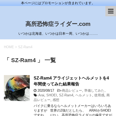
本ページにはプロモーションが含まれています。
高所恐怖症ライダー.com
いつかは北海道、いつかは日本一周、いつかは……..
HOME
>
SZ-Ram4
「 SZ-Ram4 」 一覧
SZ-Ram4 アライジェットヘルメットを4
年間使ってみた結果報告
2020/08/17
-
商品レビュー
,
準備してみた。
Arai
,
SHOEI
,
SZ-Ram4
,
ヘルメット
,
使用感
,
商
品レビュー
,
感想
バイクに乗るならヘルメットメーカーはいろいろあ
りますが 世界の2強だとしたら、 ARAIかSHOEI
ですね。 （はい、高所恐怖症ライダーの偏見ですが