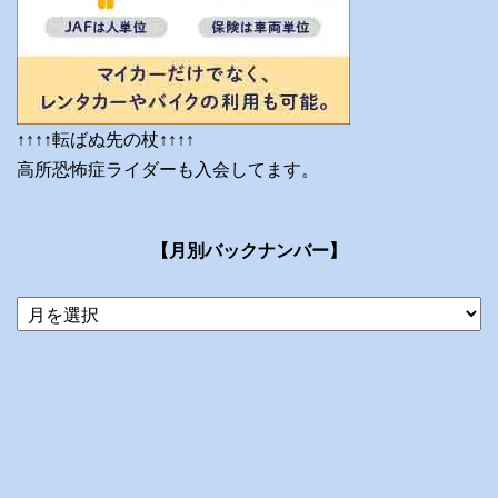
↑↑↑↑転ばぬ先の杖↑↑↑↑
高所恐怖症ライダーも入会してます。
【月別バックナンバー】
当
ブ
ロ
グ
の
ア
ー
カ
イ