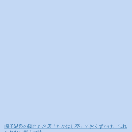
ブ
鳴子温泉の隠れた名店「たかはし亭」でおくずかけ、忘れ