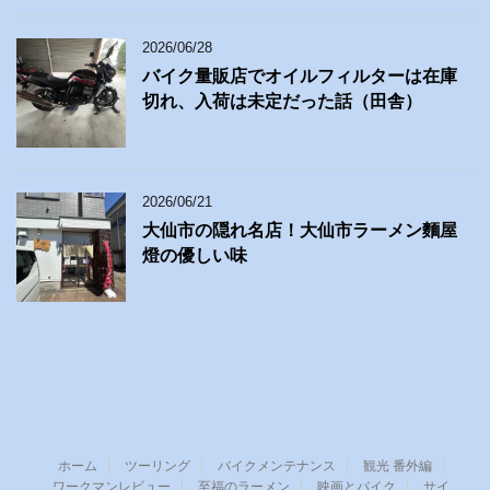
2026/06/28
バイク量販店でオイルフィルターは在庫
切れ、入荷は未定だった話（田舎）
2026/06/21
大仙市の隠れ名店！大仙市ラーメン麵屋
燈の優しい味
ホーム
ツーリング
バイクメンテナンス
観光 番外編
ワークマンレビュー
至福のラーメン
映画とバイク
サイ