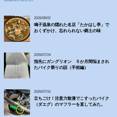
2026/08/02
鳴子温泉の隠れた名店「たかはし亭」で
おくずかけ、忘れられない郷土の味
2026/07/24
指先にガングリオン ５か月間悩まされ
たバイク乗りの話（手術編）
2026/07/10
立ちごけ！注意力散漫でこすったバイク
（ダエグ）のマフラーを直してみた。