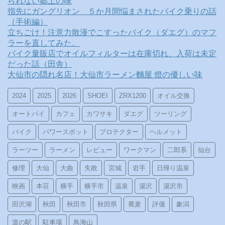
られない郷土の味
指先にガングリオン ５か月間悩まされたバイク乗りの話
（手術編）
立ちごけ！注意力散漫でこすったバイク（ダエグ）のマフ
ラーを直してみた。
バイク量販店でオイルフィルターは在庫切れ、入荷は未定
だった話（田舎）
大仙市の隠れ名店！大仙市ラーメン麵屋 燈の優しい味
2024
2025
2026
SHOEI
ZRX1200
オイル交換
オートバイ
カフェ
カワサキ
ダエグ
ツーリング
バイク
パワースポット
プロテクター
ヘルメット
ラーツー
ラーメン
レビュー
ワークマン
二郎系
仙台
修理
大仙
大曲
失敗
宮城
岩手
日帰り温泉
映画
本荘
横手
横手市
温泉
湯沢
湯沢市
田沢湖
秋田
秋田市
秋田県
蕎麦
評価
象潟
道の駅
駐車場
鳥海山