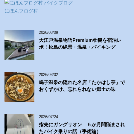
にほんブログ村
2026/08/09
大江戸温泉物語Premium壮観を宿泊レ
ポ！松島の絶景・温泉・バイキング
2026/08/02
鳴子温泉の隠れた名店「たかはし亭」で
おくずかけ、忘れられない郷土の味
2026/07/24
指先にガングリオン ５か月間悩まされ
たバイク乗りの話（手術編）