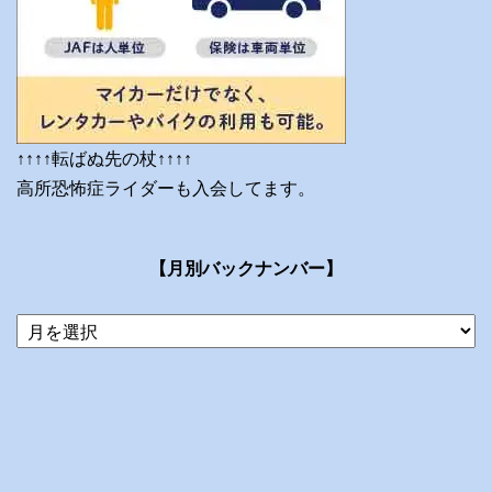
↑↑↑↑転ばぬ先の杖↑↑↑↑
高所恐怖症ライダーも入会してます。
【月別バックナンバー】
当
ブ
ロ
グ
の
ア
ー
カ