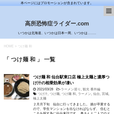
本ページにはプロモーションが含まれています。
高所恐怖症ライダー.com
いつかは北海道、いつかは日本一周、いつかは……..
HOME
>
つけ麺 和
「 つけ麺 和 」 一覧
つけ麺 和 仙台駅東口店 極上太麺と濃厚つ
け汁の相乗効果が凄い
2021/03/28
-
ラーメン巡り
,
観光 番外編
つけ汁
,
つけ麺
,
つけ麺 和
,
ラーメン
,
仙台
,
宮城
,
極上太麺
２月月下旬 仙台に行ってきました。 娘が卒業する
ので、学生マンションを出なければならず、 住むと
ころを探す為に仙台来訪です。 奥さんと二人でのド