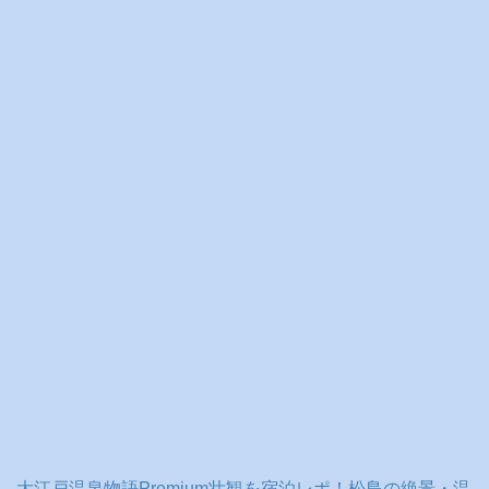
イ
ブ
大江戸温泉物語Premium壮観を宿泊レポ！松島の絶景・温