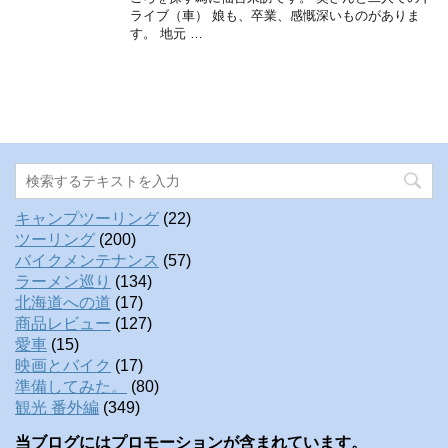
ライブ（車） 娘も、卒業、感慨深いものがありま
す。 地元 …
キャンプツーリング
(22)
ツーリング
(200)
バイクメンテナンス
(57)
ラーメン巡り
(134)
北海道への道
(17)
商品レビュー
(127)
愛車
(15)
映画とバイク
(17)
準備してみた。
(80)
観光 番外編
(349)
当ブログにはプロモーションが含まれています。