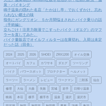
泉・バイキング
鳴子温泉の隠れた名店「たかはし亭」でおくずかけ、忘れ
られない郷土の味
指先にガングリオン ５か月間悩まされたバイク乗りの話
（手術編）
立ちごけ！注意力散漫でこすったバイク（ダエグ）のマフ
ラーを直してみた。
バイク量販店でオイルフィルターは在庫切れ、入荷は未定
だった話（田舎）
2024
2025
2026
SHOEI
ZRX1200
オイル交換
オートバイ
カフェ
カワサキ
ダエグ
ツーリング
バイク
パワースポット
プロテクター
ヘルメット
ラーツー
ラーメン
レビュー
ワークマン
二郎系
仙台
修理
大仙
大曲
失敗
宮城
岩手
日帰り温泉
映画
本荘
横手
横手市
温泉
湯沢
湯沢市
田沢湖
秋田
秋田市
秋田県
蕎麦
評価
象潟