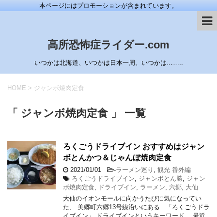
本ページにはプロモーションが含まれています。
高所恐怖症ライダー.com
いつかは北海道、いつかは日本一周、いつかは……..
HOME
>
ジャンボ焼肉定食
「 ジャンボ焼肉定食 」 一覧
ろくごうドライブイン おすすめはジャン
ボとんかつ＆じゃんぼ焼肉定食
2021/01/01
-
ラーメン巡り
,
観光 番外編
ろくごうドライブイン
,
ジャンボとん勝
,
ジャン
ボ焼肉定食
,
ドライブイン
,
ラーメン
,
六郷
,
大仙
大仙のイオンモールに向かうたびに気になってい
た、 美郷町六郷13号線沿いにある 「ろくごうドラ
イブイン」 ドライブインというキーワード、 最近