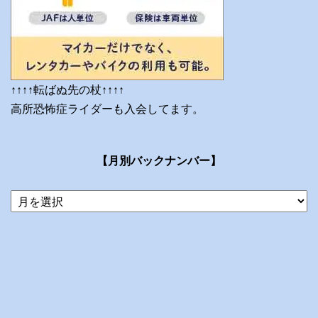
↑↑↑↑転ばぬ先の杖↑↑↑↑
高所恐怖症ライダーも入会してます。
【月別バックナンバー】
当
ブ
ロ
グ
の
ア
ー
カ
イ