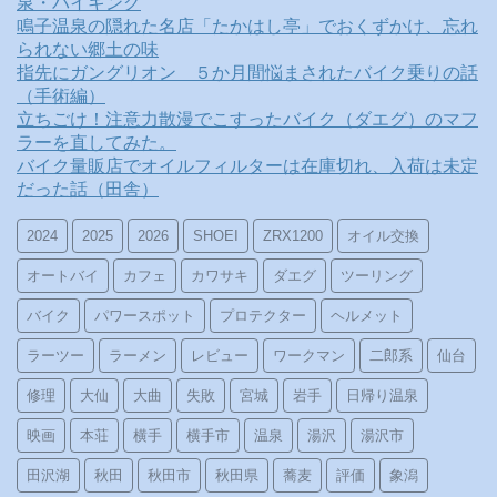
泉・バイキング
鳴子温泉の隠れた名店「たかはし亭」でおくずかけ、忘れ
られない郷土の味
指先にガングリオン ５か月間悩まされたバイク乗りの話
（手術編）
立ちごけ！注意力散漫でこすったバイク（ダエグ）のマフ
ラーを直してみた。
バイク量販店でオイルフィルターは在庫切れ、入荷は未定
だった話（田舎）
2024
2025
2026
SHOEI
ZRX1200
オイル交換
オートバイ
カフェ
カワサキ
ダエグ
ツーリング
バイク
パワースポット
プロテクター
ヘルメット
ラーツー
ラーメン
レビュー
ワークマン
二郎系
仙台
修理
大仙
大曲
失敗
宮城
岩手
日帰り温泉
映画
本荘
横手
横手市
温泉
湯沢
湯沢市
田沢湖
秋田
秋田市
秋田県
蕎麦
評価
象潟