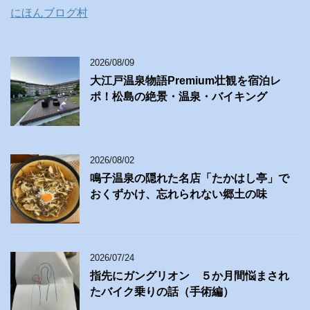
にほんブログ村
2026/08/09
大江戸温泉物語Premium壮観を宿泊レ
ポ！松島の絶景・温泉・バイキング
2026/08/02
鳴子温泉の隠れた名店「たかはし亭」で
おくずかけ、忘れられない郷土の味
2026/07/24
指先にガングリオン ５か月間悩まされ
たバイク乗りの話（手術編）