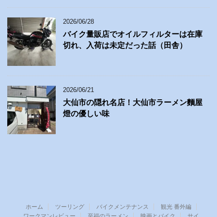
2026/06/28
バイク量販店でオイルフィルターは在庫
切れ、入荷は未定だった話（田舎）
2026/06/21
大仙市の隠れ名店！大仙市ラーメン麵屋
燈の優しい味
ホーム
ツーリング
バイクメンテナンス
観光 番外編
ワークマンレビュー
至福のラーメン
映画とバイク
サイ