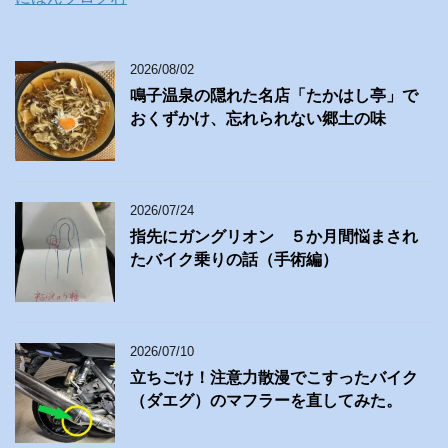
2026/08/02
鳴子温泉の隠れた名店「たかはし亭」で
おくずかけ、忘れられない郷土の味
2026/07/24
指先にガングリオン ５か月間悩まされ
たバイク乗りの話（手術編）
2026/07/10
立ちごけ！注意力散漫でこすったバイク
（ダエグ）のマフラーを直してみた。