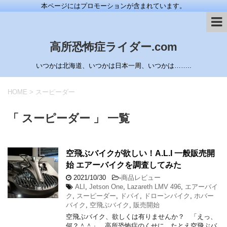
本ページにはプロモーションが含まれています。
高所恐怖症ライダー.com
いつかは北海道、いつかは日本一周、いつかは……..
HOME
>
スーピーダー
「 スーピーダー 」 一覧
空飛ぶバイクが欲しい！A.L.I 一般販売開
始 エアーバイクを調査してみた
2021/10/30
-
商品レビュー
ALI
,
Jetson One
,
Lazareth LMV 496
,
エアーバイ
ク
,
スーピーダー
,
ドバイ
,
ドローンバイク
,
ホバー
バイク
,
空飛ぶバイク
,
販売開始
空飛ぶバイク、欲しくは有りませんか？ 「えっ、
何？＾＾」 高所恐怖症のくせに、たとえ空飛ぶバ