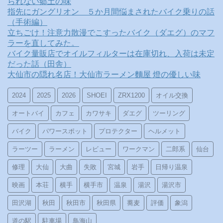
られない郷土の味
指先にガングリオン ５か月間悩まされたバイク乗りの話
（手術編）
立ちごけ！注意力散漫でこすったバイク（ダエグ）のマフ
ラーを直してみた。
バイク量販店でオイルフィルターは在庫切れ、入荷は未定
だった話（田舎）
大仙市の隠れ名店！大仙市ラーメン麵屋 燈の優しい味
2024
2025
2026
SHOEI
ZRX1200
オイル交換
オートバイ
カフェ
カワサキ
ダエグ
ツーリング
バイク
パワースポット
プロテクター
ヘルメット
ラーツー
ラーメン
レビュー
ワークマン
二郎系
仙台
修理
大仙
大曲
失敗
宮城
岩手
日帰り温泉
映画
本荘
横手
横手市
温泉
湯沢
湯沢市
田沢湖
秋田
秋田市
秋田県
蕎麦
評価
象潟
道の駅
駐車場
鳥海山