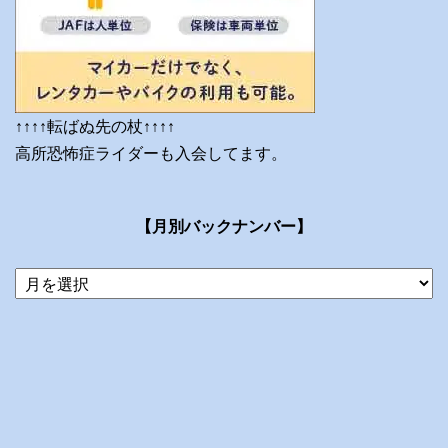
↑↑↑↑転ばぬ先の杖↑↑↑↑
高所恐怖症ライダーも入会してます。
【月別バックナンバー】
当
ブ
ロ
グ
の
ア
ー
カ
イ