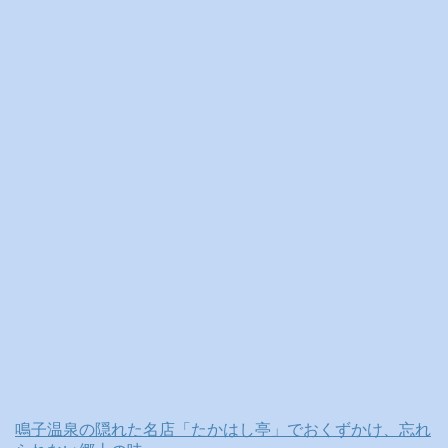
ブ
鳴子温泉の隠れた名店「たかはし亭」でおくずかけ、忘れ