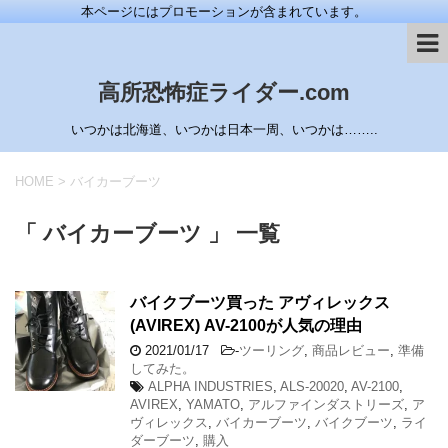
本ページにはプロモーションが含まれています。
高所恐怖症ライダー.com
いつかは北海道、いつかは日本一周、いつかは……..
HOME
>
バイカーブーツ
「 バイカーブーツ 」 一覧
バイクブーツ買った アヴィレックス
(AVIREX) AV-2100が人気の理由
2021/01/17
-
ツーリング
,
商品レビュー
,
準備
してみた。
ALPHA INDUSTRIES
,
ALS-20020
,
AV-2100
,
AVIREX
,
YAMATO
,
アルファインダストリーズ
,
ア
ヴィレックス
,
バイカーブーツ
,
バイクブーツ
,
ライ
ダーブーツ
,
購入