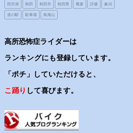
田沢湖
秋田
秋田市
秋田県
蕎麦
評価
象潟
道の駅
駐車場
鳥海山
高所恐怖症ライダーは
ランキングにも登録しています。
「ポチ」していただけると、
こ踊り
して喜びます。