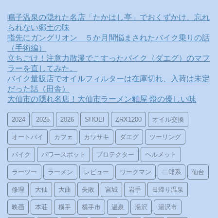
鳴子温泉の隠れた名店「たかはし亭」でおくずかけ、忘れ
られない郷土の味
指先にガングリオン ５か月間悩まされたバイク乗りの話
（手術編）
立ちごけ！注意力散漫でこすったバイク（ダエグ）のマフ
ラーを直してみた。
バイク量販店でオイルフィルターは在庫切れ、入荷は未定
だった話（田舎）
大仙市の隠れ名店！大仙市ラーメン麵屋 燈の優しい味
2024
2025
2026
SHOEI
ZRX1200
オイル交換
オートバイ
カフェ
カワサキ
ダエグ
ツーリング
バイク
パワースポット
プロテクター
ヘルメット
ラーツー
ラーメン
レビュー
ワークマン
二郎系
仙台
修理
大仙
大曲
失敗
宮城
岩手
日帰り温泉
映画
本荘
横手
横手市
温泉
湯沢
湯沢市