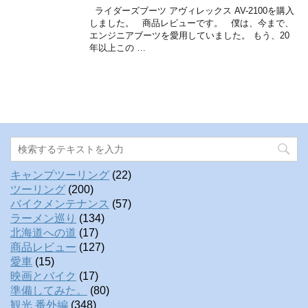
ライダーズブーツ アヴィレックス AV-2100を購入
しました。 商品レビューです。 僕は、今まで、
エンジニアブーツを愛用していました。 もう、20
年以上この …
キャンプツーリング
(22)
ツーリング
(200)
バイクメンテナンス
(57)
ラーメン巡り
(134)
北海道への道
(17)
商品レビュー
(127)
愛車
(15)
映画とバイク
(17)
準備してみた。
(80)
観光 番外編
(348)