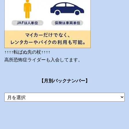
↑↑↑↑転ばぬ先の杖↑↑↑↑
高所恐怖症ライダーも入会してます。
【月別バックナンバー】
当
ブ
ロ
グ
の
ア