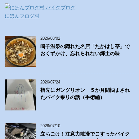
にほんブログ村
2026/08/02
鳴子温泉の隠れた名店「たかはし亭」で
おくずかけ、忘れられない郷土の味
2026/07/24
指先にガングリオン ５か月間悩まされ
たバイク乗りの話（手術編）
2026/07/10
立ちごけ！注意力散漫でこすったバイク