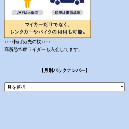
↑↑↑↑転ばぬ先の杖↑↑↑↑
高所恐怖症ライダーも入会してます。
【月別バックナンバー】
当
ブ
ロ
グ
の
ア
ー
カ