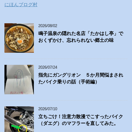
にほんブログ村
2026/08/02
鳴子温泉の隠れた名店「たかはし亭」で
おくずかけ、忘れられない郷土の味
2026/07/24
指先にガングリオン ５か月間悩まされ
たバイク乗りの話（手術編）
2026/07/10
立ちごけ！注意力散漫でこすったバイク
（ダエグ）のマフラーを直してみた。