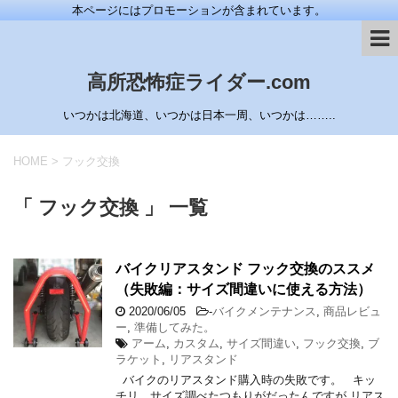
本ページにはプロモーションが含まれています。
高所恐怖症ライダー.com
いつかは北海道、いつかは日本一周、いつかは……..
HOME
>
フック交換
「 フック交換 」 一覧
バイクリアスタンド フック交換のススメ
（失敗編：サイズ間違いに使える方法）
2020/06/05
-
バイクメンテナンス
,
商品レビュ
ー
,
準備してみた。
アーム
,
カスタム
,
サイズ間違い
,
フック交換
,
ブ
ラケット
,
リアスタンド
バイクのリアスタンド購入時の失敗です。 キッ
チリ、サイズ調べたつもりがだったんですが リアス