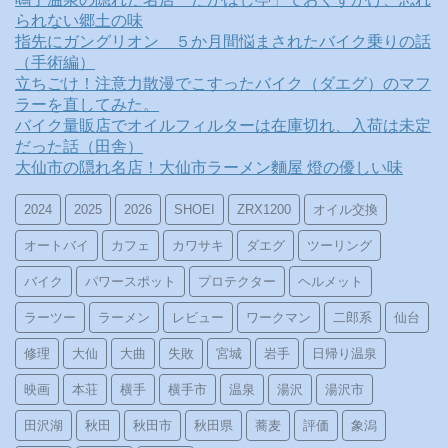
られない郷土の味
指先にガングリオン ５か月間悩まされたバイク乗りの話
（手術編）
立ちごけ！注意力散漫でこすったバイク（ダエグ）のマフ
ラーを直してみた。
バイク量販店でオイルフィルターは在庫切れ、入荷は未定
だった話（田舎）
大仙市の隠れ名店！大仙市ラーメン麵屋 燈の優しい味
2024
2025
2026
SHOEI
ZRX1200
オイル交換
オートバイ
カフェ
カワサキ
ダエグ
ツーリング
バイク
パワースポット
プロテクター
ヘルメット
ラーツー
ラーメン
レビュー
ワークマン
二郎系
仙台
修理
大仙
大曲
失敗
宮城
岩手
日帰り温泉
映画
本荘
横手
横手市
温泉
湯沢
湯沢市
田沢湖
秋田
秋田市
秋田県
蕎麦
評価
象潟