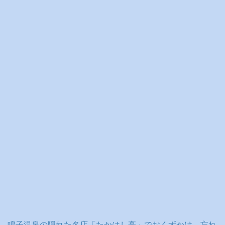
イ
ブ
鳴子温泉の隠れた名店「たかはし亭」でおくずかけ、忘れ