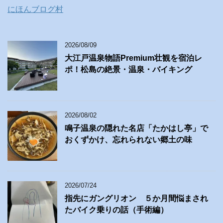
にほんブログ村
2026/08/09
大江戸温泉物語Premium壮観を宿泊レ
ポ！松島の絶景・温泉・バイキング
2026/08/02
鳴子温泉の隠れた名店「たかはし亭」で
おくずかけ、忘れられない郷土の味
2026/07/24
指先にガングリオン ５か月間悩まされ
たバイク乗りの話（手術編）