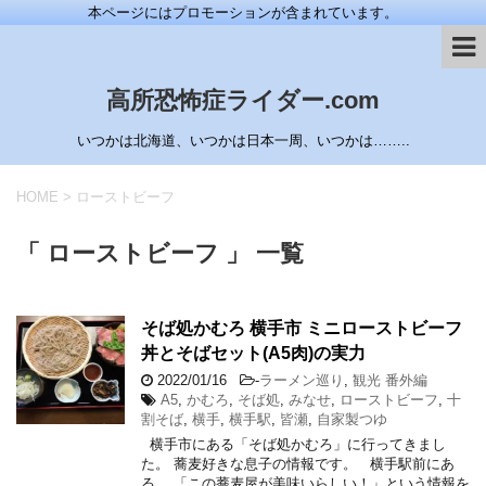
本ページにはプロモーションが含まれています。
高所恐怖症ライダー.com
いつかは北海道、いつかは日本一周、いつかは……..
HOME
>
ローストビーフ
「 ローストビーフ 」 一覧
そば処かむろ 横手市 ミニローストビーフ
丼とそばセット(A5肉)の実力
2022/01/16
-
ラーメン巡り
,
観光 番外編
A5
,
かむろ
,
そば処
,
みなせ
,
ローストビーフ
,
十
割そば
,
横手
,
横手駅
,
皆瀬
,
自家製つゆ
横手市にある「そば処かむろ」に行ってきまし
た。 蕎麦好きな息子の情報です。 横手駅前にあ
る、 「この蕎麦屋が美味いらしい！」という情報を