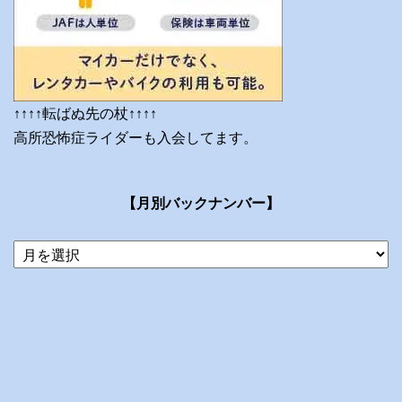
↑↑↑↑転ばぬ先の杖↑↑↑↑
高所恐怖症ライダーも入会してます。
【月別バックナンバー】
当
ブ
ロ
グ
の
ア
ー
カ
イ