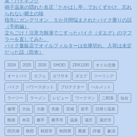
泉・バイキング
鳴子温泉の隠れた名店「たかはし亭」でおくずかけ、忘れ
られない郷土の味
指先にガングリオン ５か月間悩まされたバイク乗りの話
（手術編）
立ちごけ！注意力散漫でこすったバイク（ダエグ）のマフ
ラーを直してみた。
バイク量販店でオイルフィルターは在庫切れ、入荷は未定
だった話（田舎）
2024
2025
2026
SHOEI
ZRX1200
オイル交換
オートバイ
カフェ
カワサキ
ダエグ
ツーリング
バイク
パワースポット
プロテクター
ヘルメット
ラーツー
ラーメン
レビュー
ワークマン
二郎系
仙台
修理
大仙
大曲
失敗
宮城
岩手
日帰り温泉
映画
本荘
横手
横手市
温泉
湯沢
湯沢市
田沢湖
秋田
秋田市
秋田県
蕎麦
評価
象潟