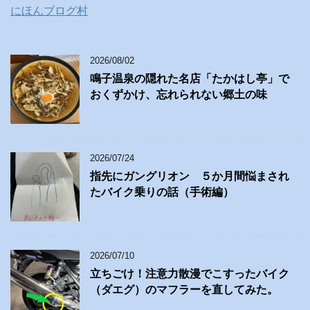
にほんブログ村
2026/08/02
鳴子温泉の隠れた名店「たかはし亭」で
おくずかけ、忘れられない郷土の味
2026/07/24
指先にガングリオン ５か月間悩まされ
たバイク乗りの話（手術編）
2026/07/10
立ちごけ！注意力散漫でこすったバイク
（ダエグ）のマフラーを直してみた。