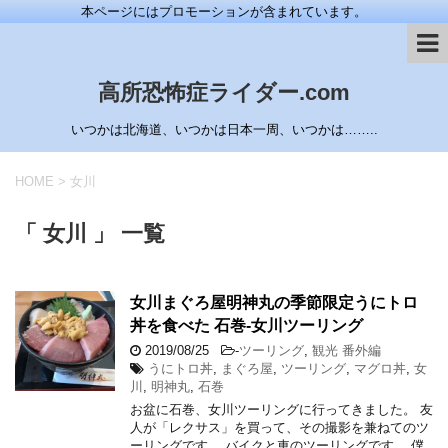
本ページにはプロモーションが含まれています。
高所恐怖症ライダー.com
いつかは北海道、いつかは日本一周、いつかは……..
HOME
>
女川
「 女川 」 一覧
女川まぐろ屋明神丸の季節限定うにトロ
丼を食べた 石巻-女川ツーリング
2019/08/25
-
ツーリング
,
観光 番外編
うにトロ丼
,
まぐろ屋
,
ツーリング
,
マグロ丼
,
女
川
,
明神丸
,
石巻
お盆に石巻、女川ツーリングに行ってきました。 友
人が「レクサス」を買って、その撮影を兼ねてのツ
ーリングです。 バイクと車のツーリングです。 僕