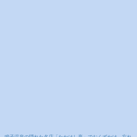
イ
ブ
鳴子温泉の隠れた名店「たかはし亭」でおくずかけ、忘れ