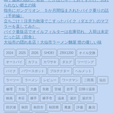
られない郷土の味
指先にガングリオン ５か月間悩まされたバイク乗りの話
（手術編）
立ちごけ！注意力散漫でこすったバイク（ダエグ）のマフ
ラーを直してみた。
バイク量販店でオイルフィルターは在庫切れ、入荷は未定
だった話（田舎）
大仙市の隠れ名店！大仙市ラーメン麵屋 燈の優しい味
2024
2025
2026
SHOEI
ZRX1200
オイル交換
オートバイ
カフェ
カワサキ
ダエグ
ツーリング
バイク
パワースポット
プロテクター
ヘルメット
ラーツー
ラーメン
レビュー
ワークマン
二郎系
仙台
修理
大仙
大曲
失敗
宮城
岩手
日帰り温泉
映画
本荘
横手
横手市
温泉
湯沢
湯沢市
田沢湖
秋田
秋田市
秋田県
蕎麦
評価
象潟