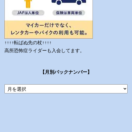
↑↑↑↑転ばぬ先の杖↑↑↑↑
高所恐怖症ライダーも入会してます。
【月別バックナンバー】
当
ブ
ロ
グ
の
ア
ー
カ