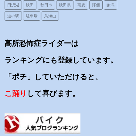
田沢湖
秋田
秋田市
秋田県
蕎麦
評価
象潟
道の駅
駐車場
鳥海山
高所恐怖症ライダーは
ランキングにも登録しています。
「ポチ」していただけると、
こ踊り
して喜びます。