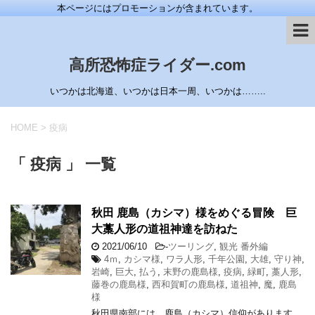
本ページにはプロモーションが含まれています。
高所恐怖症ライダー.com
いつかは北海道、いつかは日本一周、いつかは……..
HOME
>
疫病
「 疫病 」 一覧
秋田 鹿島（カシマ）様をめぐる冒険 巨
大藁人形の道祖神達を訪ねた
2021/06/10
-
ツーリング
,
観光 番外編
4ｍ
,
カシマ様
,
ワラ人形
,
千年公園
,
大雄
,
守り神
,
岩崎
,
巨大
,
払う
,
末野の鹿島様
,
疫病
,
緑町
,
藁人形
,
藤巻の鹿島様
,
西和賀町の鹿島様
,
道祖神
,
魔
,
鹿島
様
秋田県南部には、鹿島（カシマ）信仰があります。