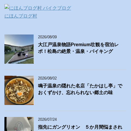
にほんブログ村
2026/08/09
大江戸温泉物語Premium壮観を宿泊レ
ポ！松島の絶景・温泉・バイキング
2026/08/02
鳴子温泉の隠れた名店「たかはし亭」で
おくずかけ、忘れられない郷土の味
2026/07/24
指先にガングリオン ５か月間悩まされ