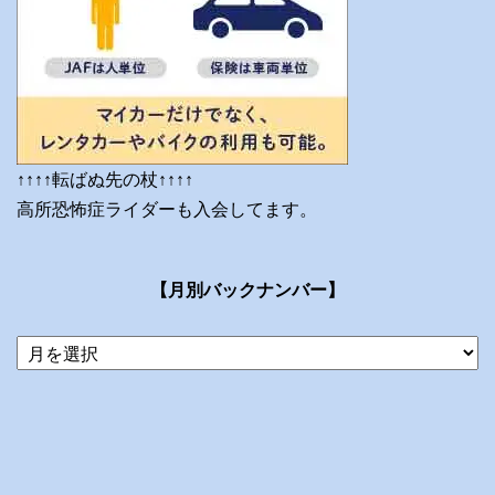
↑↑↑↑転ばぬ先の杖↑↑↑↑
高所恐怖症ライダーも入会してます。
【月別バックナンバー】
当
ブ
ロ
グ
の
ア
ー