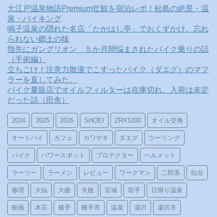
大江戸温泉物語Premium壮観を宿泊レポ！松島の絶景・温
泉・バイキング
鳴子温泉の隠れた名店「たかはし亭」でおくずかけ、忘れ
られない郷土の味
指先にガングリオン ５か月間悩まされたバイク乗りの話
（手術編）
立ちごけ！注意力散漫でこすったバイク（ダエグ）のマフ
ラーを直してみた。
バイク量販店でオイルフィルターは在庫切れ、入荷は未定
だった話（田舎）
2024
2025
2026
SHOEI
ZRX1200
オイル交換
オートバイ
カフェ
カワサキ
ダエグ
ツーリング
バイク
パワースポット
プロテクター
ヘルメット
ラーツー
ラーメン
レビュー
ワークマン
二郎系
仙台
修理
大仙
大曲
失敗
宮城
岩手
日帰り温泉
映画
本荘
横手
横手市
温泉
湯沢
湯沢市