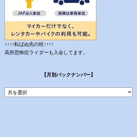
↑↑↑↑転ばぬ先の杖↑↑↑↑
高所恐怖症ライダーも入会してます。
【月別バックナンバー】
当
ブ
ロ
グ
の
ア
ー
カ