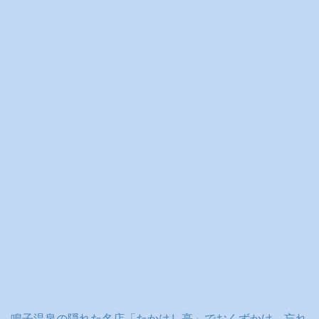
イ
ブ
鳴子温泉の隠れた名店「たかはし亭」でおくずかけ、忘れ