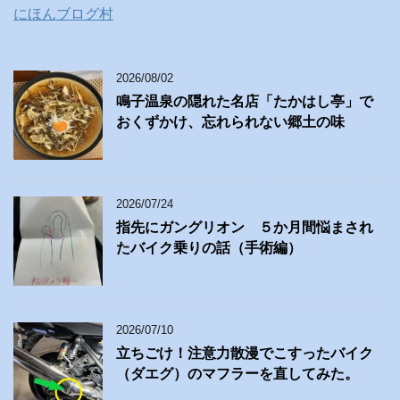
にほんブログ村
2026/08/02
鳴子温泉の隠れた名店「たかはし亭」で
おくずかけ、忘れられない郷土の味
2026/07/24
指先にガングリオン ５か月間悩まされ
たバイク乗りの話（手術編）
2026/07/10
立ちごけ！注意力散漫でこすったバイク
（ダエグ）のマフラーを直してみた。