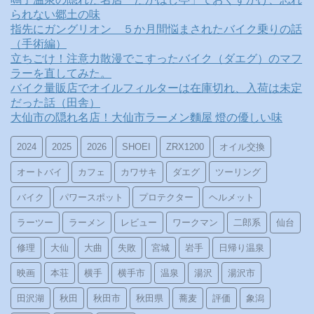
られない郷土の味
指先にガングリオン ５か月間悩まされたバイク乗りの話
（手術編）
立ちごけ！注意力散漫でこすったバイク（ダエグ）のマフ
ラーを直してみた。
バイク量販店でオイルフィルターは在庫切れ、入荷は未定
だった話（田舎）
大仙市の隠れ名店！大仙市ラーメン麵屋 燈の優しい味
2024
2025
2026
SHOEI
ZRX1200
オイル交換
オートバイ
カフェ
カワサキ
ダエグ
ツーリング
バイク
パワースポット
プロテクター
ヘルメット
ラーツー
ラーメン
レビュー
ワークマン
二郎系
仙台
修理
大仙
大曲
失敗
宮城
岩手
日帰り温泉
映画
本荘
横手
横手市
温泉
湯沢
湯沢市
田沢湖
秋田
秋田市
秋田県
蕎麦
評価
象潟