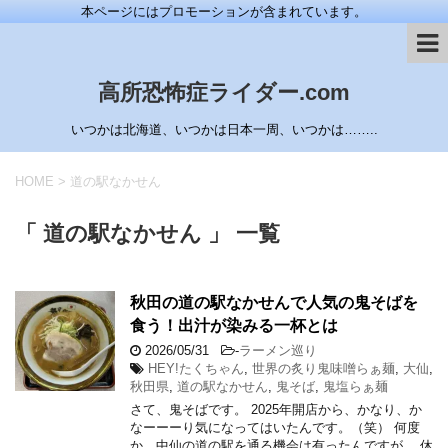
本ページにはプロモーションが含まれています。
高所恐怖症ライダー.com
いつかは北海道、いつかは日本一周、いつかは……..
HOME
>
道の駅なかせん
「 道の駅なかせん 」 一覧
秋田の道の駅なかせんで人気の鬼そばを
食う！出汁が染みる一杯とは
2026/05/31
-
ラーメン巡り
HEY!たくちゃん
,
世界の炙り鬼味噌らぁ麺
,
大仙
,
秋田県
,
道の駅なかせん
,
鬼そば
,
鬼塩らぁ麺
さて、鬼そばです。 2025年開店から、かなり、か
なーーーり気になってはいたんです。（笑） 何度
か、中仙の道の駅を通る機会は有ったんですが、 休