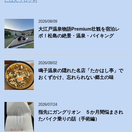
にほんブログ村
2026/08/09
大江戸温泉物語Premium壮観を宿泊レ
ポ！松島の絶景・温泉・バイキング
2026/08/02
鳴子温泉の隠れた名店「たかはし亭」で
おくずかけ、忘れられない郷土の味
2026/07/24
指先にガングリオン ５か月間悩まされ
たバイク乗りの話（手術編）