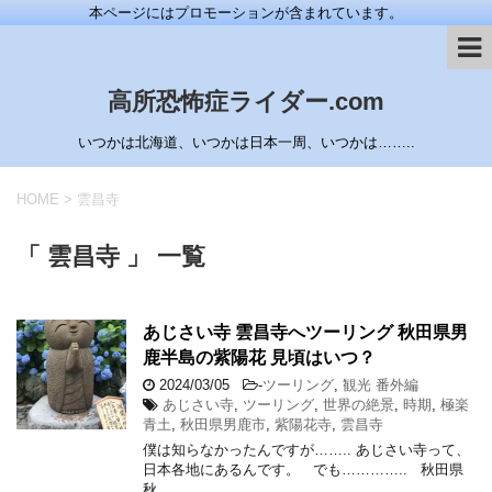
本ページにはプロモーションが含まれています。
高所恐怖症ライダー.com
いつかは北海道、いつかは日本一周、いつかは……..
HOME
>
雲昌寺
「 雲昌寺 」 一覧
あじさい寺 雲昌寺へツーリング 秋田県男
鹿半島の紫陽花 見頃はいつ？
2024/03/05
-
ツーリング
,
観光 番外編
あじさい寺
,
ツーリング
,
世界の絶景
,
時期
,
極楽
青土
,
秋田県男鹿市
,
紫陽花寺
,
雲昌寺
僕は知らなかったんですが…….. あじさい寺って、
日本各地にあるんです。 でも………….. 秋田県
秋 …