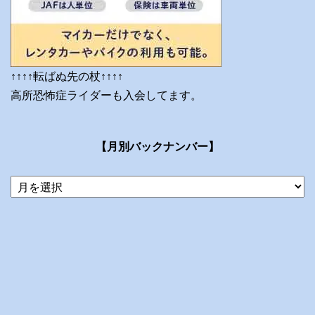
↑↑↑↑転ばぬ先の杖↑↑↑↑
高所恐怖症ライダーも入会してます。
【月別バックナンバー】
当
ブ
ロ
グ
の
ア
ー
カ
イ
ブ