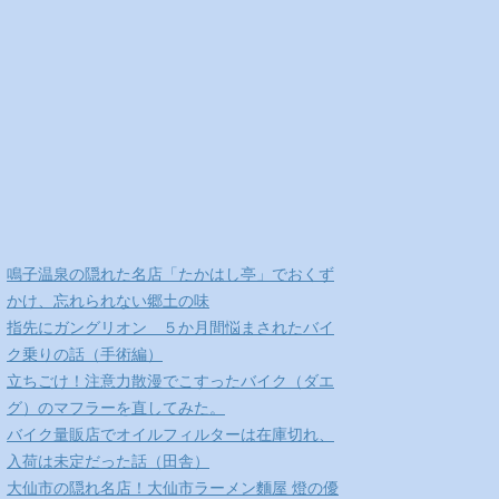
鳴子温泉の隠れた名店「たかはし亭」でおくず
かけ、忘れられない郷土の味
指先にガングリオン ５か月間悩まされたバイ
ク乗りの話（手術編）
立ちごけ！注意力散漫でこすったバイク（ダエ
グ）のマフラーを直してみた。
バイク量販店でオイルフィルターは在庫切れ、
入荷は未定だった話（田舎）
大仙市の隠れ名店！大仙市ラーメン麵屋 燈の優