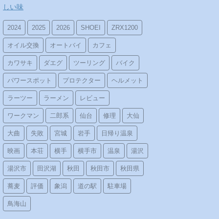
しい味
2024
2025
2026
SHOEI
ZRX1200
オイル交換
オートバイ
カフェ
カワサキ
ダエグ
ツーリング
バイク
パワースポット
プロテクター
ヘルメット
ラーツー
ラーメン
レビュー
ワークマン
二郎系
仙台
修理
大仙
大曲
失敗
宮城
岩手
日帰り温泉
映画
本荘
横手
横手市
温泉
湯沢
湯沢市
田沢湖
秋田
秋田市
秋田県
蕎麦
評価
象潟
道の駅
駐車場
鳥海山