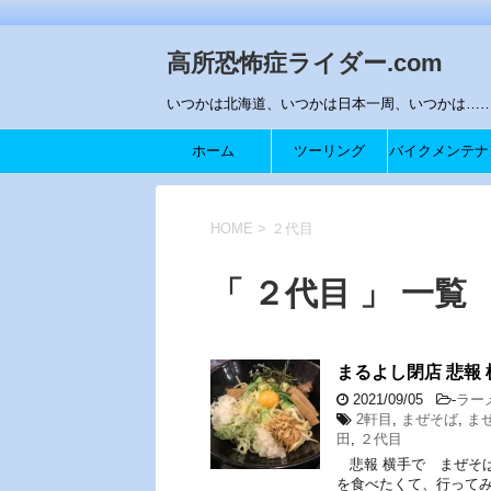
高所恐怖症ライダー.com
いつかは北海道、いつかは日本一周、いつかは…….
ホーム
ツーリング
バイクメンテナ
ス
HOME
>
２代目
「 ２代目 」 一覧
まるよし閉店 悲報
2021/09/05
-
ラー
2軒目
,
まぜそば
,
ま
田
,
２代目
悲報 横手で まぜそ
を食べたくて、行ってみ