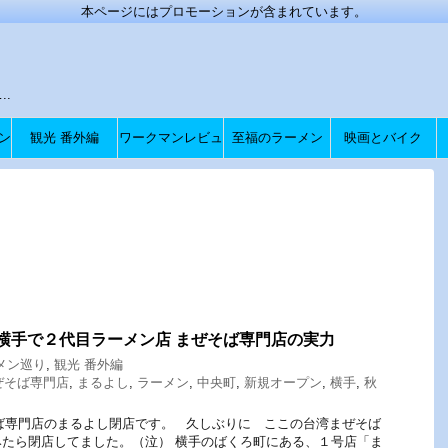
本ページにはプロモーションが含まれています。
.
ン
観光 番外編
ワークマンレビュ
至福のラーメン
映画とバイク
ー
 横手で２代目ラーメン店 まぜそば専門店の実力
メン巡り
,
観光 番外編
ぜそば専門店
,
まるよし
,
ラーメン
,
中央町
,
新規オープン
,
横手
,
秋
ば専門店のまるよし閉店です。 久しぶりに ここの台湾まぜそば
たら閉店してました。（泣） 横手のばくろ町にある、１号店「ま