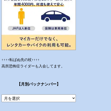
↑↑↑↑転ばぬ先の杖↑↑↑↑
高所恐怖症ライダーも入会してます。
【月別バックナンバー】
当
ブ
ロ