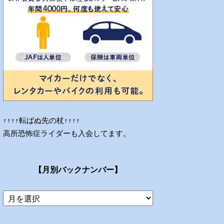
↑↑↑↑転ばぬ先の杖↑↑↑↑
高所恐怖症ライダーも入会してます。
【月別バックナンバー】
当
ブ
ロ