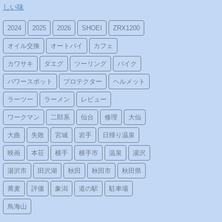
しい味
2024
2025
2026
SHOEI
ZRX1200
オイル交換
オートバイ
カフェ
カワサキ
ダエグ
ツーリング
バイク
パワースポット
プロテクター
ヘルメット
ラーツー
ラーメン
レビュー
ワークマン
二郎系
仙台
修理
大仙
大曲
失敗
宮城
岩手
日帰り温泉
映画
本荘
横手
横手市
温泉
湯沢
湯沢市
田沢湖
秋田
秋田市
秋田県
蕎麦
評価
象潟
道の駅
駐車場
鳥海山