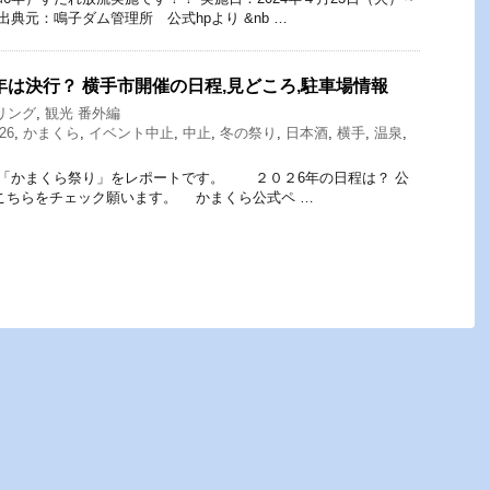
典元：鳴子ダム管理所 公式hpより &nb …
6年は決行？ 横手市開催の日程,見どころ,駐車場情報
リング
,
観光 番外編
26
,
かまくら
,
イベント中止
,
中止
,
冬の祭り
,
日本酒
,
横手
,
温泉
,
「かまくら祭り」をレポートです。 ２０２6年の日程は？ 公
こちらをチェック願います。 かまくら公式ペ …