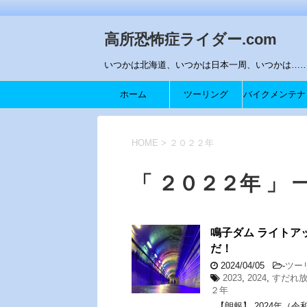
高所恐怖症ライダー.com
いつかは北海道、いつかは日本一周、いつかは…….
ホーム
ツーリング
バイクメンテナ
ス
HOME
>
２０２２年
「 ２０２２年 」 
鳴子ダム ライトア
だ！
2024/04/05
-
ツー
2023
,
2024
,
すだれ
２年
【朗報】 2024年（令