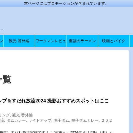
本ページにはプロモーションが含まれています。
.
ン
観光 番外編
ワークマンレビュ
至福のラーメン
映画とバイク
ー
一覧
ップ＆すだれ放流2024 撮影おすすめスポットはここ
リング
,
観光 番外編
放流
,
ダムカレー
,
ライトアップ
,
鳴子ダム
,
鳴子ダムカレー
,
２０２
和6年）すだれ放流実施です！！ 実施日：2024年４月23日（火）～