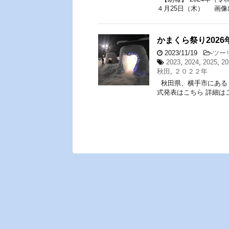
４月25日（木） 画像出
かまくら祭り202
2023/11/19
-
ツー
2023
,
2024
,
2025
,
20
秋田
,
２０２２年
秋田県、横手市にある
式発表はこちら 詳細は