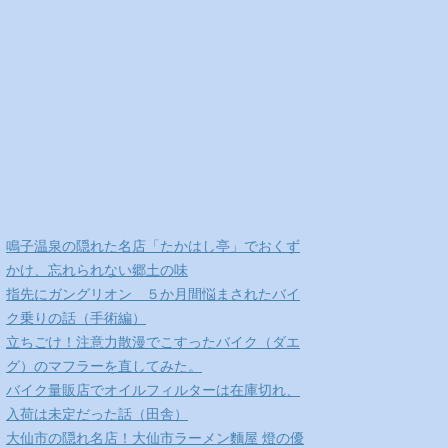
鳴子温泉の隠れた名店「たかはし亭」でおくず
かけ、忘れられない郷土の味
指先にガングリオン ５か月間悩まされたバイ
ク乗りの話（手術編）
立ちごけ！注意力散漫でこすったバイク（ダエ
グ）のマフラーを直してみた。
バイク量販店でオイルフィルターは在庫切れ、
入荷は未定だった話（田舎）
大仙市の隠れ名店！大仙市ラーメン麵屋 燈の優