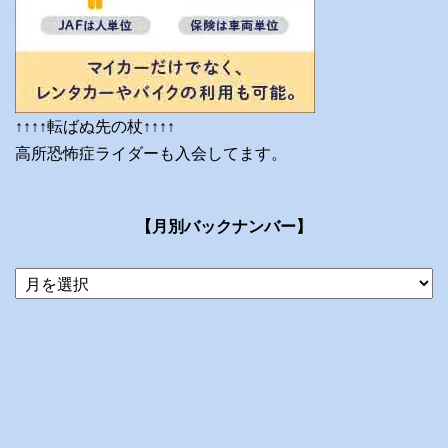
↑↑↑↑転ばぬ先の杖↑↑↑↑
高所恐怖症ライダーも入会してます。
【月別バックナンバー】
当
ブ
ロ
グ
の
ア
ー
カ
イ