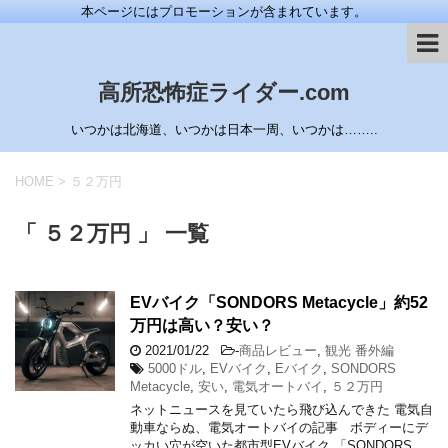
本ページにはプロモーションが含まれています。
高所恐怖症ライダー.com
いつかは北海道、いつかは日本一周、いつかは……..
HOME
>
５２万円
「 ５２万円 」 一覧
EVバイク「SONDORS Metacycle」約52
万円は高い？安い？
2021/01/22
-
商品レビュー
,
観光 番外編
5000ドル
,
EVバイク
,
Eバイク
,
SONDORS
Metacycle
,
安い
,
電気オートバイ
,
５２万円
ネットニュースを見ていたら飛び込んできた 電気自
動車ならぬ、電気オートバイの記事 ボディーにデ
ッカい穴が空いた都市型EVバイク 「SONDORS