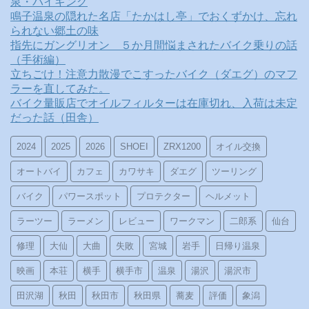
泉・バイキング
鳴子温泉の隠れた名店「たかはし亭」でおくずかけ、忘れ
られない郷土の味
指先にガングリオン ５か月間悩まされたバイク乗りの話
（手術編）
立ちごけ！注意力散漫でこすったバイク（ダエグ）のマフ
ラーを直してみた。
バイク量販店でオイルフィルターは在庫切れ、入荷は未定
だった話（田舎）
2024
2025
2026
SHOEI
ZRX1200
オイル交換
オートバイ
カフェ
カワサキ
ダエグ
ツーリング
バイク
パワースポット
プロテクター
ヘルメット
ラーツー
ラーメン
レビュー
ワークマン
二郎系
仙台
修理
大仙
大曲
失敗
宮城
岩手
日帰り温泉
映画
本荘
横手
横手市
温泉
湯沢
湯沢市
田沢湖
秋田
秋田市
秋田県
蕎麦
評価
象潟