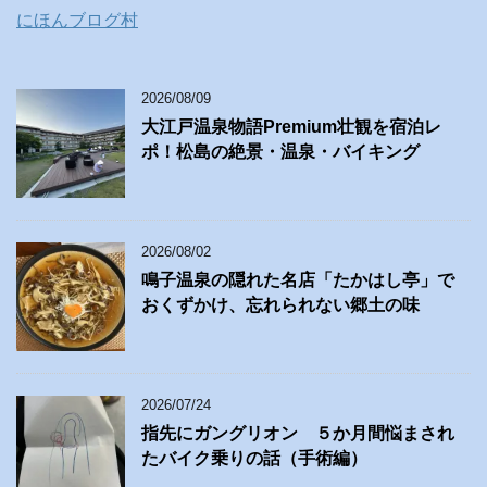
にほんブログ村
2026/08/09
大江戸温泉物語Premium壮観を宿泊レ
ポ！松島の絶景・温泉・バイキング
2026/08/02
鳴子温泉の隠れた名店「たかはし亭」で
おくずかけ、忘れられない郷土の味
2026/07/24
指先にガングリオン ５か月間悩まされ
たバイク乗りの話（手術編）