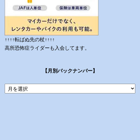
↑↑↑↑転ばぬ先の杖↑↑↑↑
高所恐怖症ライダーも入会してます。
【月別バックナンバー】
当
ブ
ロ
グ
の
ア
ー
カ
イ