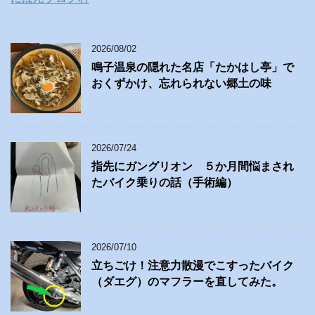
2026/08/02
鳴子温泉の隠れた名店「たかはし亭」で
おくずかけ、忘れられない郷土の味
2026/07/24
指先にガングリオン ５か月間悩まされ
たバイク乗りの話（手術編）
2026/07/10
立ちごけ！注意力散漫でこすったバイク
（ダエグ）のマフラーを直してみた。