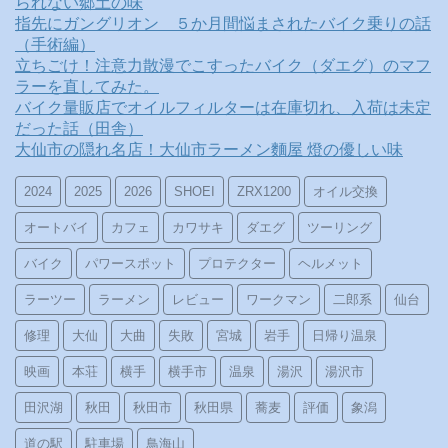
られない郷土の味
指先にガングリオン ５か月間悩まされたバイク乗りの話
（手術編）
立ちごけ！注意力散漫でこすったバイク（ダエグ）のマフ
ラーを直してみた。
バイク量販店でオイルフィルターは在庫切れ、入荷は未定
だった話（田舎）
大仙市の隠れ名店！大仙市ラーメン麵屋 燈の優しい味
2024
2025
2026
SHOEI
ZRX1200
オイル交換
オートバイ
カフェ
カワサキ
ダエグ
ツーリング
バイク
パワースポット
プロテクター
ヘルメット
ラーツー
ラーメン
レビュー
ワークマン
二郎系
仙台
修理
大仙
大曲
失敗
宮城
岩手
日帰り温泉
映画
本荘
横手
横手市
温泉
湯沢
湯沢市
田沢湖
秋田
秋田市
秋田県
蕎麦
評価
象潟
道の駅
駐車場
鳥海山