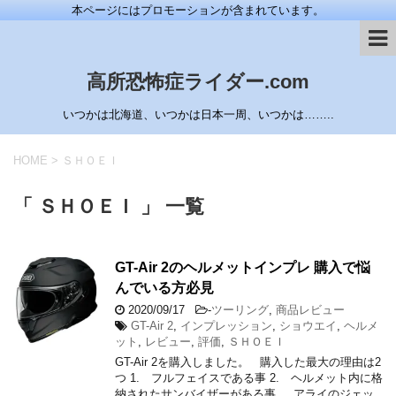
本ページにはプロモーションが含まれています。
高所恐怖症ライダー.com
いつかは北海道、いつかは日本一周、いつかは……..
HOME
>
ＳＨＯＥＩ
「 ＳＨＯＥＩ 」 一覧
GT-Air 2のヘルメットインプレ 購入で悩
んでいる方必見
2020/09/17
-
ツーリング
,
商品レビュー
GT-Air 2
,
インプレッション
,
ショウエイ
,
ヘルメ
ット
,
レビュー
,
評価
,
ＳＨＯＥＩ
GT-Air 2を購入しました。 購入した最大の理由は2
つ 1. フルフェイスである事 2. ヘルメット内に格
納されたサンバイザーがある事 アライのジェッ