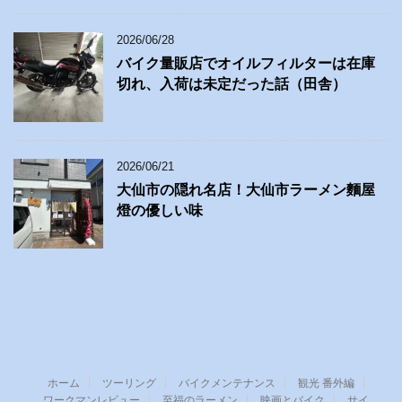
2026/06/28
バイク量販店でオイルフィルターは在庫
切れ、入荷は未定だった話（田舎）
2026/06/21
大仙市の隠れ名店！大仙市ラーメン麵屋
燈の優しい味
ホーム
ツーリング
バイクメンテナンス
観光 番外編
ワークマンレビュー
至福のラーメン
映画とバイク
サイ