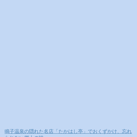
ブ
鳴子温泉の隠れた名店「たかはし亭」でおくずかけ、忘れ