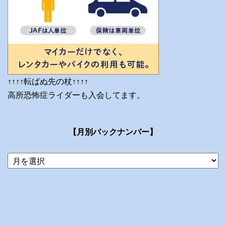
↑↑↑↑転ばぬ先の杖↑↑↑↑
高所恐怖症ライダーも入会してます。
【月別バックナンバー】
当
ブ
ロ
グ
の
ア
ー