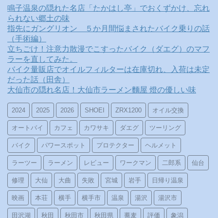
鳴子温泉の隠れた名店「たかはし亭」でおくずかけ、忘れ
られない郷土の味
指先にガングリオン ５か月間悩まされたバイク乗りの話
（手術編）
立ちごけ！注意力散漫でこすったバイク（ダエグ）のマフ
ラーを直してみた。
バイク量販店でオイルフィルターは在庫切れ、入荷は未定
だった話（田舎）
大仙市の隠れ名店！大仙市ラーメン麵屋 燈の優しい味
2024
2025
2026
SHOEI
ZRX1200
オイル交換
オートバイ
カフェ
カワサキ
ダエグ
ツーリング
バイク
パワースポット
プロテクター
ヘルメット
ラーツー
ラーメン
レビュー
ワークマン
二郎系
仙台
修理
大仙
大曲
失敗
宮城
岩手
日帰り温泉
映画
本荘
横手
横手市
温泉
湯沢
湯沢市
田沢湖
秋田
秋田市
秋田県
蕎麦
評価
象潟