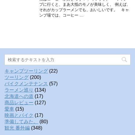
プに行くと、まあ大抵のモノが美味しく、 例えば、
それがカップラーメンでも、おいしいです。 キャ
ンプ場では、コーヒー …
キャンプツーリング
(22)
ツーリング
(200)
バイクメンテナンス
(57)
ラーメン巡り
(134)
北海道への道
(17)
商品レビュー
(127)
愛車
(15)
映画とバイク
(17)
準備してみた。
(80)
観光 番外編
(348)