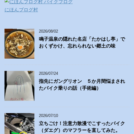
にほんブログ村
2026/08/02
鳴子温泉の隠れた名店「たかはし亭」で
おくずかけ、忘れられない郷土の味
2026/07/24
指先にガングリオン ５か月間悩まされ
たバイク乗りの話（手術編）
2026/07/10
立ちごけ！注意力散漫でこすったバイク
（ダエグ）のマフラーを直してみた。