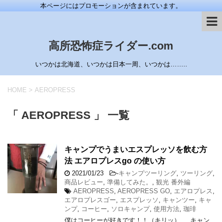
本ページにはプロモーションが含まれています。
高所恐怖症ライダー.com
いつかは北海道、いつかは日本一周、いつかは……..
HOME
>
AEROPRESS
「 AEROPRESS 」 一覧
キャンプでうまいエスプレッソを飲む方
法 エアロプレスgo の使い方
2021/01/23
-
キャンプツーリング
,
ツーリング
,
商品レビュー
,
準備してみた。
,
観光 番外編
AEROPRESS
,
AEROPRESS GO
,
エアロプレス
,
エアロプレスゴー
,
エスプレッソ
,
キャンツー
,
キャ
ンプ
,
コーヒー
,
ソロキャンプ
,
使用方法
,
珈琲
僕はコーヒーが好きです！！（キリッ） キャン