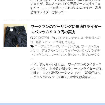
いますが、気に入ったバイク専用ジーンズ持ってま
すか？ …….いや持っていればいいんですが、高所
恐怖症ライダーは持って …
ワークマンのツーリングに最適!?ライダー
スパンツ３９００円の実力
2019/07/06
-
バイクメンテナンス
,
北海道への
道
,
商品レビュー
,
準備してみた。
コーデュラユーロ
,
ツーリング用
,
ツーリング用
パンツ
,
デュアルパンツ
,
ライダースパンツ
,
ライデ
ィングパンツ
,
ワークマン
,
膝パット
,
膝プロテクタ
ー
ハイ、買っちゃいました。 ワークマンのライダース
パンツです。 お小遣い制サラリーマンライダーの強
い味方、コスパ最高ワークマン（笑） 3900円はワ
ークマンのパンツ（ズボン）の中では高額の …