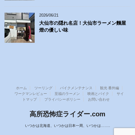
2026/06/21
大仙市の隠れ名店！大仙市ラーメン麵屋
燈の優しい味
ホーム
ツーリング
バイクメンテナンス
観光 番外編
ワークマンレビュー
至福のラーメン
映画とバイク
サイ
トマップ
プライバシーポリシー
お問い合わせ
高所恐怖症ライダー.com
いつかは北海道、いつかは日本一周、いつかは……..