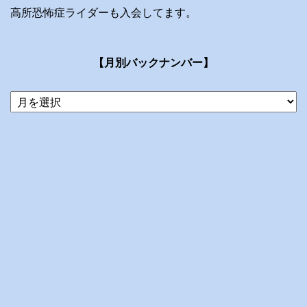
高所恐怖症ライダーも入会してます。
【月別バックナンバー】
当
ブ
ロ
グ
の
ア
ー
カ
イ
ブ