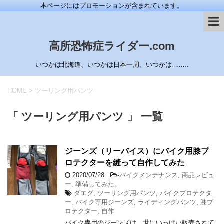
本ページにはプロモーションが含まれています。
高所恐怖症ライダー.com
いつかは北海道、いつかは日本一周、いつかは……..
HOME
>
ツーリング用パンツ
「 ツーリング用パンツ 」 一覧
ジーンズ（リーバイス）にバイク用膝プ
ロテクターを縫って自作してみた
2020/07/28
-
バイクメンテナンス
,
商品レビュ
ー
,
準備してみた。
ダエグ
,
ツーリング用パンツ
,
バイクプロテクタ
ー
,
バイク専用ジーンズ
,
ライディングパンツ
,
膝プ
ロテクター
,
自作
バイク専用のジーンズは、世にいっぱい販売されて