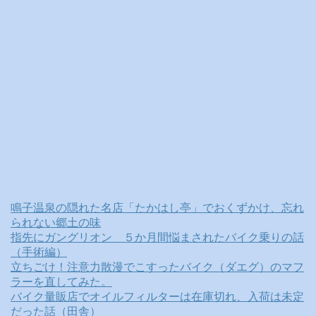
鳴子温泉の隠れた名店「たかはし亭」でおくずかけ、忘れ
られない郷土の味
指先にガングリオン ５か月間悩まされたバイク乗りの話
（手術編）
立ちごけ！注意力散漫でこすったバイク（ダエグ）のマフ
ラーを直してみた。
バイク量販店でオイルフィルターは在庫切れ、入荷は未定
だった話（田舎）