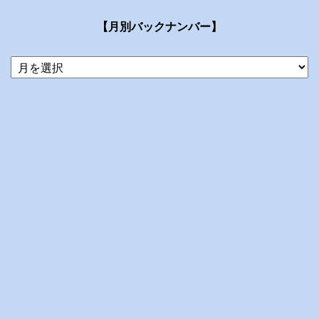
【月別バックナンバー】
当
ブ
ロ
グ
の
ア
ー
カ
イ
ブ