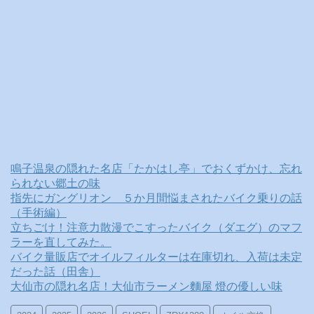
鳴子温泉の隠れた名店「たかはし亭」でおくずかけ、忘れ
られない郷土の味
指先にガングリオン ５か月間悩まされたバイク乗りの話
（手術編）
立ちごけ！注意力散漫でこすったバイク（ダエグ）のマフ
ラーを直してみた。
バイク量販店でオイルフィルターは在庫切れ、入荷は未定
だった話（田舎）
大仙市の隠れ名店！大仙市ラーメン麵屋 燈の優しい味