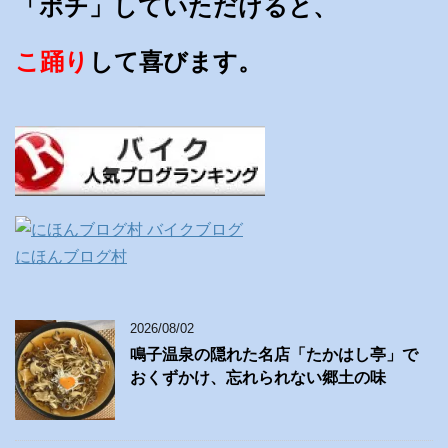
「ポチ」していただけると、
こ踊り
して喜びます。
にほんブログ村
2026/08/02
鳴子温泉の隠れた名店「たかはし亭」で
おくずかけ、忘れられない郷土の味