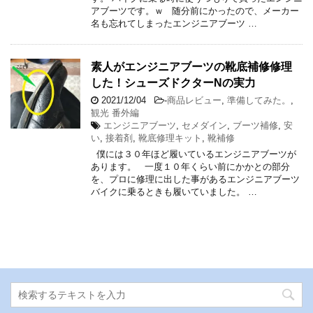
アブーツです。ｗ 随分前にかったので、メーカー
名も忘れてしまったエンジニアブーツ …
素人がエンジニアブーツの靴底補修修理
した！シューズドクターNの実力
2021/12/04
-
商品レビュー
,
準備してみた。
,
観光 番外編
エンジニアブーツ
,
セメダイン
,
ブーツ補修
,
安
い
,
接着剤
,
靴底修理キット
,
靴補修
僕には３０年ほど履いているエンジニアブーツが
あります。 一度１０年くらい前にかかとの部分
を、プロに修理に出した事があるエンジニアブーツ
バイクに乗るときも履いていました。 …