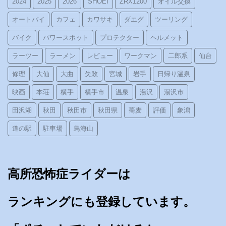
2024
2025
2026
SHOEI
ZRX1200
オイル交換
オートバイ
カフェ
カワサキ
ダエグ
ツーリング
バイク
パワースポット
プロテクター
ヘルメット
ラーツー
ラーメン
レビュー
ワークマン
二郎系
仙台
修理
大仙
大曲
失敗
宮城
岩手
日帰り温泉
映画
本荘
横手
横手市
温泉
湯沢
湯沢市
田沢湖
秋田
秋田市
秋田県
蕎麦
評価
象潟
道の駅
駐車場
鳥海山
高所恐怖症ライダーは
ランキングにも登録しています。