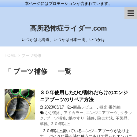
本ページにはプロモーションが含まれています。
高所恐怖症ライダー.com
いつかは北海道、いつかは日本一周、いつかは……..
HOME
>
ブーツ補修
「 ブーツ補修 」 一覧
３０年使用したひび割れだらけのエンジ
ニアブーツのリペア方法
2023/03/17
-
商品レビュー
,
観光 番外編
ひび割れ
,
アドカラー
,
エンジニアブーツ
,
クラッ
ク
,
ブーツ補修
,
紙やすり
,
補修
,
除去方法
,
革製品
,
革靴
,
３０年以上
３０年以上履いているエンジニアブーツがありま
す。 バイクに乗る時に使うつもりで買ったエンジニ