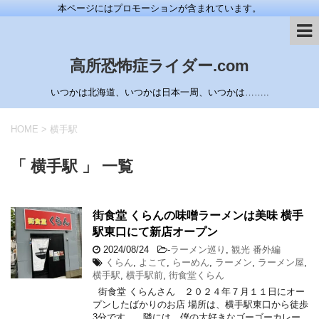
本ページにはプロモーションが含まれています。
高所恐怖症ライダー.com
いつかは北海道、いつかは日本一周、いつかは……..
HOME
>
横手駅
「 横手駅 」 一覧
街食堂 くらんの味噌ラーメンは美味 横手
駅東口にて新店オープン
2024/08/24
-
ラーメン巡り
,
観光 番外編
くらん
,
よこて
,
らーめん
,
ラーメン
,
ラーメン屋
,
横手駅
,
横手駅前
,
街食堂くらん
街食堂 くらんさん ２０２４年７月１１日にオー
プンしたばかりのお店 場所は、横手駅東口から徒歩
3分です。 隣には、僕の大好きなゴーゴーカレー