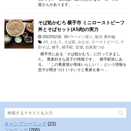
屋さんがあります。 …
そば処かむろ 横手市 ミニローストビーフ
丼とそばセット(A5肉)の実力
2022/01/16
-
ラーメン巡り
,
観光 番外編
A5
,
かむろ
,
そば処
,
みなせ
,
ローストビーフ
,
十
割そば
,
横手
,
横手駅
,
皆瀬
,
自家製つゆ
横手市にある「そば処かむろ」に行ってきまし
た。 蕎麦好きな息子の情報です。 横手駅前にあ
る、 「この蕎麦屋が美味いらしい！」という情報を
息子が聞きつけ いそいそと蕎麦を食べ …
キャンプツーリング
(22)
ツーリング
(200)