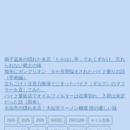
鳴子温泉の隠れた名店「たかはし亭」でおくずかけ、忘れ
られない郷土の味
指先にガングリオン ５か月間悩まされたバイク乗りの話
（手術編）
立ちごけ！注意力散漫でこすったバイク（ダエグ）のマフ
ラーを直してみた。
バイク量販店でオイルフィルターは在庫切れ、入荷は未定
だった話（田舎）
大仙市の隠れ名店！大仙市ラーメン麵屋 燈の優しい味
2024
2025
2026
SHOEI
ZRX1200
オイル交換