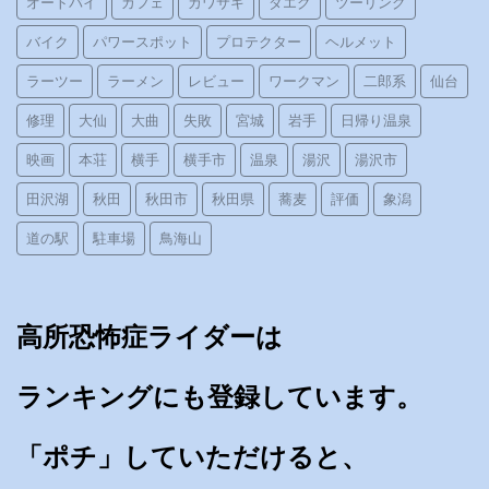
オートバイ
カフェ
カワサキ
ダエグ
ツーリング
バイク
パワースポット
プロテクター
ヘルメット
ラーツー
ラーメン
レビュー
ワークマン
二郎系
仙台
修理
大仙
大曲
失敗
宮城
岩手
日帰り温泉
映画
本荘
横手
横手市
温泉
湯沢
湯沢市
田沢湖
秋田
秋田市
秋田県
蕎麦
評価
象潟
道の駅
駐車場
鳥海山
高所恐怖症ライダーは
ランキングにも登録しています。
「ポチ」していただけると、