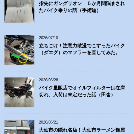
指先にガングリオン ５か月間悩まされ
たバイク乗りの話（手術編）
2026/07/10
立ちごけ！注意力散漫でこすったバイク
（ダエグ）のマフラーを直してみた。
2026/06/28
バイク量販店でオイルフィルターは在庫
切れ、入荷は未定だった話（田舎）
2026/06/21
大仙市の隠れ名店！大仙市ラーメン麵屋