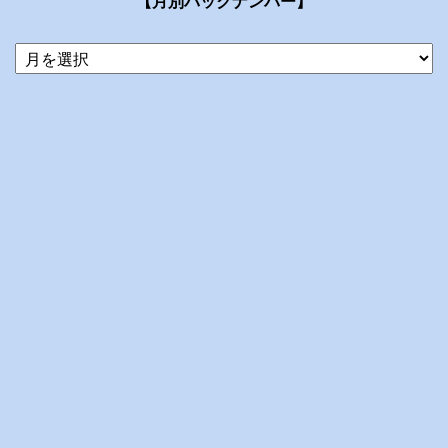
【月別バックナンバー】
当
ブ
ロ
グ
の
ア
ー
カ
イ
ブ