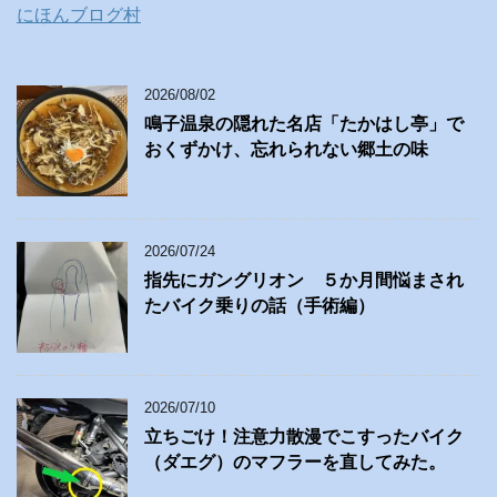
にほんブログ村
2026/08/02
鳴子温泉の隠れた名店「たかはし亭」で
おくずかけ、忘れられない郷土の味
2026/07/24
指先にガングリオン ５か月間悩まされ
たバイク乗りの話（手術編）
2026/07/10
立ちごけ！注意力散漫でこすったバイク
（ダエグ）のマフラーを直してみた。