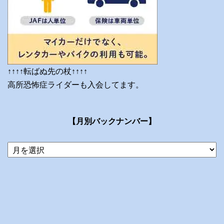
↑↑↑↑転ばぬ先の杖↑↑↑↑
高所恐怖症ライダーも入会してます。
【月別バックナンバー】
当
ブ
ロ
グ
の
ア
ー
カ