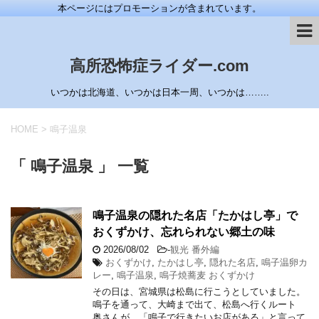
本ページにはプロモーションが含まれています。
高所恐怖症ライダー.com
いつかは北海道、いつかは日本一周、いつかは……..
HOME
>
鳴子温泉
「 鳴子温泉 」 一覧
鳴子温泉の隠れた名店「たかはし亭」で
おくずかけ、忘れられない郷土の味
2026/08/02
-
観光 番外編
おくずかけ
,
たかはし亭
,
隠れた名店
,
鳴子温卵カ
レー
,
鳴子温泉
,
鳴子焼蕎麦 おくずかけ
その日は、宮城県は松島に行こうとしていました。
鳴子を通って、大崎まで出て、松島へ行くルート
奥さんが、「鳴子で行きたいお店がある」と言って