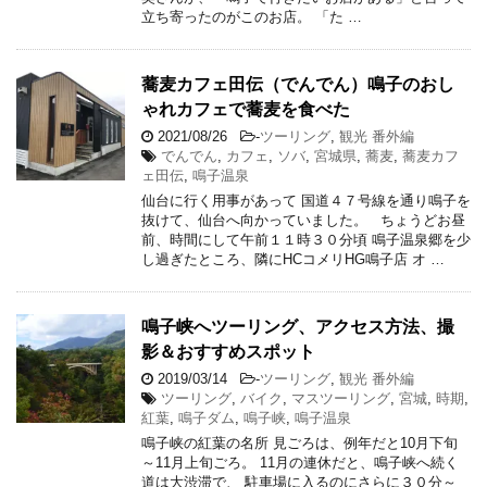
立ち寄ったのがこのお店。 「た …
蕎麦カフェ田伝（でんでん）鳴子のおし
ゃれカフェで蕎麦を食べた
2021/08/26
-
ツーリング
,
観光 番外編
でんでん
,
カフェ
,
ソバ
,
宮城県
,
蕎麦
,
蕎麦カフ
ェ田伝
,
鳴子温泉
仙台に行く用事があって 国道４７号線を通り鳴子を
抜けて、仙台へ向かっていました。 ちょうどお昼
前、時間にして午前１１時３０分頃 鳴子温泉郷を少
し過ぎたところ、隣にHCコメリHG鳴子店 オ …
鳴子峡へツーリング、アクセス方法、撮
影＆おすすめスポット
2019/03/14
-
ツーリング
,
観光 番外編
ツーリング
,
バイク
,
マスツーリング
,
宮城
,
時期
,
紅葉
,
鳴子ダム
,
鳴子峡
,
鳴子温泉
鳴子峡の紅葉の名所 見ごろは、例年だと10月下旬
～11月上旬ごろ。 11月の連休だと、鳴子峡へ続く
道は大渋滞で、 駐車場に入るのにさらに３０分～