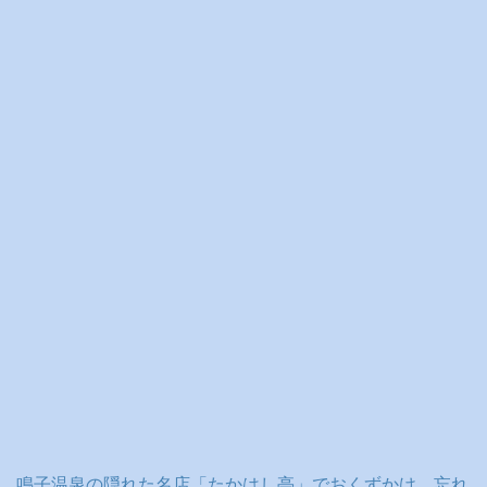
イ
ブ
鳴子温泉の隠れた名店「たかはし亭」でおくずかけ、忘れ