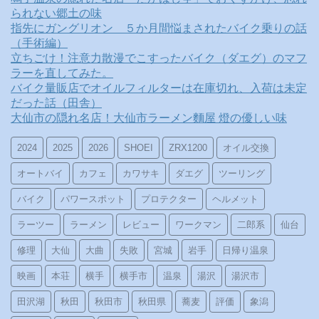
られない郷土の味
指先にガングリオン ５か月間悩まされたバイク乗りの話
（手術編）
立ちごけ！注意力散漫でこすったバイク（ダエグ）のマフ
ラーを直してみた。
バイク量販店でオイルフィルターは在庫切れ、入荷は未定
だった話（田舎）
大仙市の隠れ名店！大仙市ラーメン麵屋 燈の優しい味
2024
2025
2026
SHOEI
ZRX1200
オイル交換
オートバイ
カフェ
カワサキ
ダエグ
ツーリング
バイク
パワースポット
プロテクター
ヘルメット
ラーツー
ラーメン
レビュー
ワークマン
二郎系
仙台
修理
大仙
大曲
失敗
宮城
岩手
日帰り温泉
映画
本荘
横手
横手市
温泉
湯沢
湯沢市
田沢湖
秋田
秋田市
秋田県
蕎麦
評価
象潟