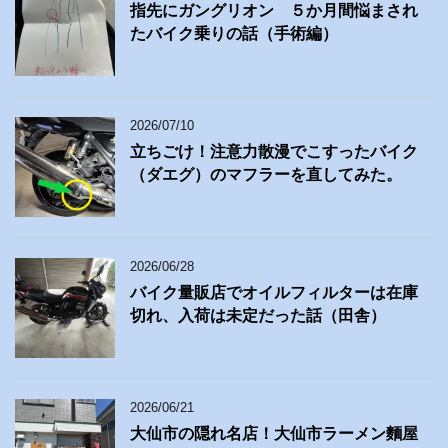
指先にガングリオン ５か月間悩まされ
たバイク乗りの話（手術編）
2026/07/10
立ちごけ！注意力散漫でこすったバイク
（ダエグ）のマフラーを直してみた。
2026/06/28
バイク量販店でオイルフィルターは在庫
切れ、入荷は未定だった話（田舎）
2026/06/21
大仙市の隠れ名店！大仙市ラーメン麵屋