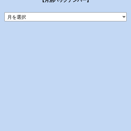
【月別バックナンバー】
当
ブ
ロ
グ
の
ア
ー
カ
イ
ブ