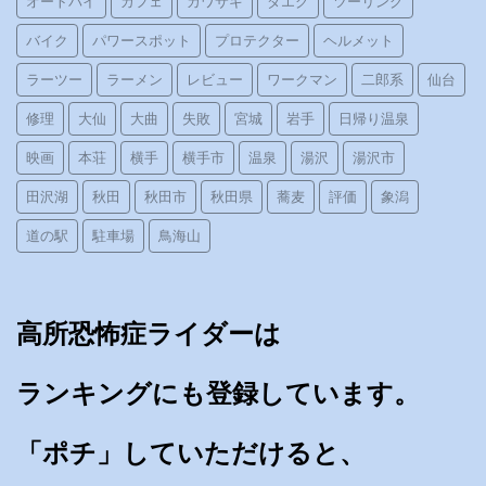
オートバイ
カフェ
カワサキ
ダエグ
ツーリング
バイク
パワースポット
プロテクター
ヘルメット
ラーツー
ラーメン
レビュー
ワークマン
二郎系
仙台
修理
大仙
大曲
失敗
宮城
岩手
日帰り温泉
映画
本荘
横手
横手市
温泉
湯沢
湯沢市
田沢湖
秋田
秋田市
秋田県
蕎麦
評価
象潟
道の駅
駐車場
鳥海山
高所恐怖症ライダーは
ランキングにも登録しています。
「ポチ」していただけると、