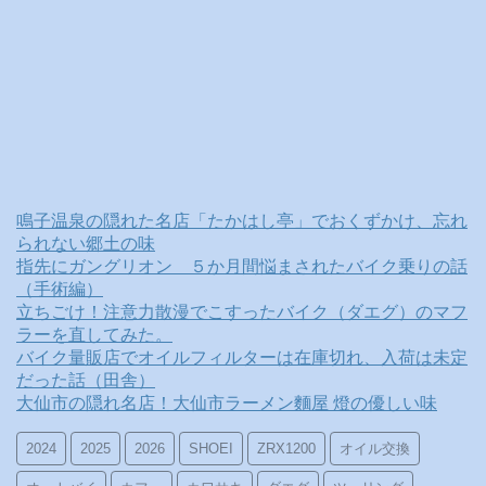
鳴子温泉の隠れた名店「たかはし亭」でおくずかけ、忘れ
られない郷土の味
指先にガングリオン ５か月間悩まされたバイク乗りの話
（手術編）
立ちごけ！注意力散漫でこすったバイク（ダエグ）のマフ
ラーを直してみた。
バイク量販店でオイルフィルターは在庫切れ、入荷は未定
だった話（田舎）
大仙市の隠れ名店！大仙市ラーメン麵屋 燈の優しい味
2024
2025
2026
SHOEI
ZRX1200
オイル交換