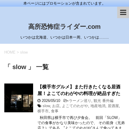
本ページにはプロモーションが含まれています。
高所恐怖症ライダー.com
いつかは北海道、いつかは日本一周、いつかは……..
HOME
>
slow
「 slow 」 一覧
【横手市グルメ】また行きたくなる居酒
屋！よこてのわがやの料理が絶品すぎた
2026/05/10
-
ラーメン巡り
,
観光 番外編
slow
,
お店
,
よこてのわがや
,
地産地消
,
居酒屋
,
横手市
,
食事
秋田県は横手市で再び夕食会。 前回「SLOW」
での食事がかなり美味かったので、 その前身（兄弟
店？）である、”よこてのわがや”さんで食べてきま