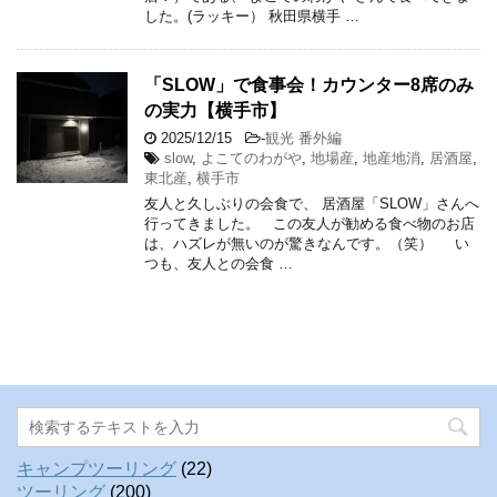
した。(ラッキー） 秋田県横手 …
「SLOW」で食事会！カウンター8席のみ
の実力【横手市】
2025/12/15
-
観光 番外編
slow
,
よこてのわがや
,
地場産
,
地産地消
,
居酒屋
,
東北産
,
横手市
友人と久しぶりの会食で、 居酒屋「SLOW」さんへ
行ってきました。 この友人が勧める食べ物のお店
は、ハズレが無いのが驚きなんです。（笑） い
つも、友人との会食 …
キャンプツーリング
(22)
ツーリング
(200)