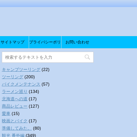
サイトマップ
プライバシーポリ
お問い合わせ
シー
キャンプツーリング
(22)
ツーリング
(200)
バイクメンテナンス
(57)
ラーメン巡り
(134)
北海道への道
(17)
商品レビュー
(127)
愛車
(15)
映画とバイク
(17)
準備してみた。
(80)
観光 番外編
(349)