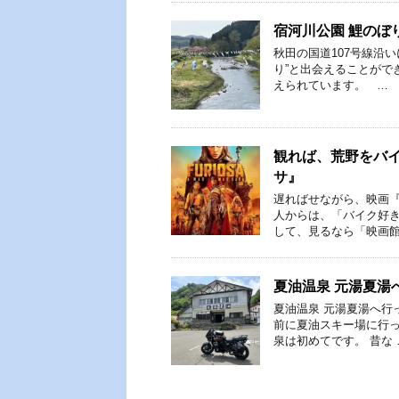
宿河川公園 鯉のぼ
秋田の国道107号線沿
り”と出会えることがで
えられています。 …
観れば、荒野をバ
サ』
遅ればせながら、映画『
人からは、「バイク好き
して、見るなら「映画館
夏油温泉 元湯夏湯
夏油温泉 元湯夏湯へ行
前に夏油スキー場に行っ
泉は初めてです。 昔な 