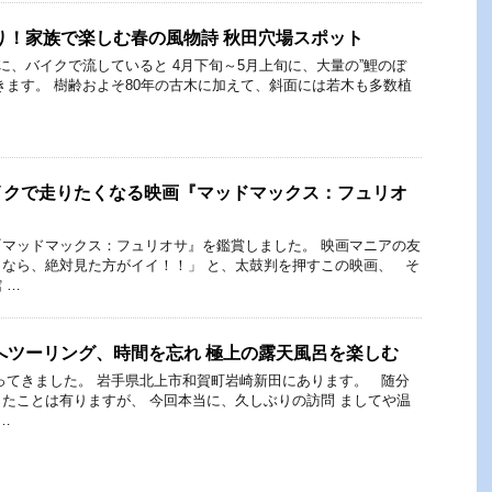
り！家族で楽しむ春の風物詩 秋田穴場スポット
いに、バイクで流していると 4月下旬～5月上旬に、大量の”鯉のぼ
きます。 樹齢およそ80年の古木に加えて、斜面には若木も多数植
イクで走りたくなる映画『マッドマックス：フュリオ
マッドマックス：フュリオサ』を鑑賞しました。 映画マニアの友
なら、絶対見た方がイイ！！」 と、太鼓判を押すこの映画、 そ
 …
へツーリング、時間を忘れ 極上の露天風呂を楽しむ
ってきました。 岩手県北上市和賀町岩崎新田にあります。 随分
たことは有りますが、 今回本当に、久しぶりの訪問 ましてや温
…