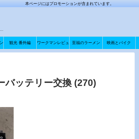
本ページにはプロモーションが含まれています。
.
ン
観光 番外編
ワークマンレビュ
至福のラーメン
映画とバイク
ー
バッテリー交換 (270)