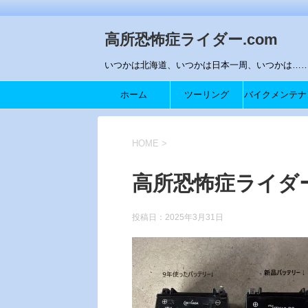
高所恐怖症ライダー.com
いつかは北海道、いつかは日本一周、いつかは…….
ホーム
ツーリング
バイクメンテナ
ス
HOME
>
高所恐怖症ライダー
投稿日：
2025年3月31日