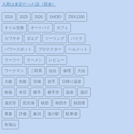
入荷は未定だった話（田舎）
2024
2025
2026
SHOEI
ZRX1200
オイル交換
オートバイ
カフェ
カワサキ
ダエグ
ツーリング
バイク
パワースポット
プロテクター
ヘルメット
ラーツー
ラーメン
レビュー
ワークマン
二郎系
仙台
修理
大仙
大曲
失敗
宮城
岩手
日帰り温泉
映画
本荘
横手
横手市
温泉
湯沢
湯沢市
田沢湖
秋田
秋田市
秋田県
蕎麦
評価
象潟
道の駅
駐車場
鳥海山