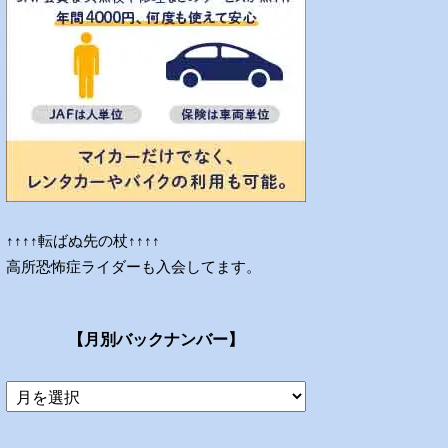
↑↑↑↑転ばぬ先の杖↑↑↑↑
高所恐怖症ライダーも入会してます。
【月別バックナンバー】
当
ブ
ロ