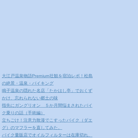
大江戸温泉物語Premium壮観を宿泊レポ！松島
の絶景・温泉・バイキング
鳴子温泉の隠れた名店「たかはし亭」でおくず
かけ、忘れられない郷土の味
指先にガングリオン ５か月間悩まされたバイ
ク乗りの話（手術編）
立ちごけ！注意力散漫でこすったバイク（ダエ
グ）のマフラーを直してみた。
バイク量販店でオイルフィルターは在庫切れ、