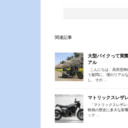
関連記事
大型バイクって実際
アル
こんにちは、高所恐怖
う疑問に、僕のリアルな
し、その …
マトリックスレザ
「マトリックスレザレク
映画の歴史に多大な影響
ック …