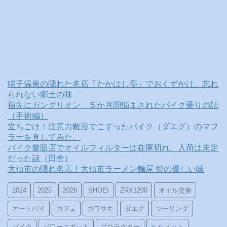
鳴子温泉の隠れた名店「たかはし亭」でおくずかけ、忘れ
られない郷土の味
指先にガングリオン ５か月間悩まされたバイク乗りの話
（手術編）
立ちごけ！注意力散漫でこすったバイク（ダエグ）のマフ
ラーを直してみた。
バイク量販店でオイルフィルターは在庫切れ、入荷は未定
だった話（田舎）
大仙市の隠れ名店！大仙市ラーメン麵屋 燈の優しい味
2024
2025
2026
SHOEI
ZRX1200
オイル交換
オートバイ
カフェ
カワサキ
ダエグ
ツーリング
バイク
パワースポット
プロテクター
ヘルメット