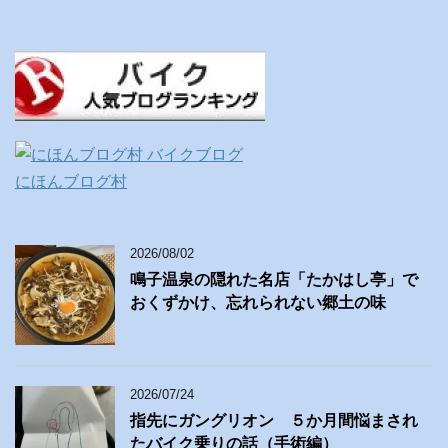
にほんブログ村
2026/08/02
鳴子温泉の隠れた名店「たかはし亭」で
おくずかけ、忘れられない郷土の味
2026/07/24
指先にガングリオン ５か月間悩まされ
たバイク乗りの話（手術編）