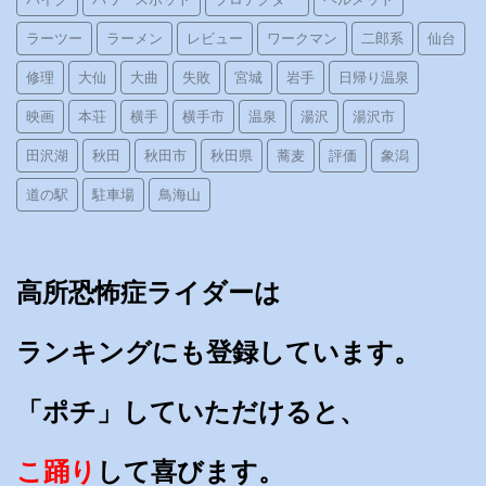
ラーツー
ラーメン
レビュー
ワークマン
二郎系
仙台
修理
大仙
大曲
失敗
宮城
岩手
日帰り温泉
映画
本荘
横手
横手市
温泉
湯沢
湯沢市
田沢湖
秋田
秋田市
秋田県
蕎麦
評価
象潟
道の駅
駐車場
鳥海山
高所恐怖症ライダーは
ランキングにも登録しています。
「ポチ」していただけると、
こ踊り
して喜びます。