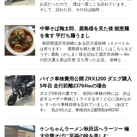
お店だったので、 僕は一度ここを訪れています。
そして、訪れた日、その日は臨時 …
中華そば梅太郎、鹿島様を見た後 能恵麺
を食す 平打ち麺うまし
秋田県湯沢市岩崎にある巨大道祖神（４メートル
は有ります） 鹿島様を観た後 詳しくはこちらをど
うぞ↓ 鹿島（かしま）様を訪ねて湯沢市岩崎へ 4m
の巨大藁人形は圧巻 立ち寄ったお店。 岩崎と …
バイク車検費用公開 ZRX1200 ダエグ購入
5年目 走行距離23764㎞の場合
ダエグ5年目の夏です。 前回の車検の時には、次は
必ずユーザー車検にトライするぞ！と心に決めなが
ら すっかり車検自体を忘れていました。（あほで
す） 気が付けば、車検切れ2週間前&#8230 …
ケンちゃんラーメン秋田店へラーツー 極
太中華そばに至福の味を楽しむ