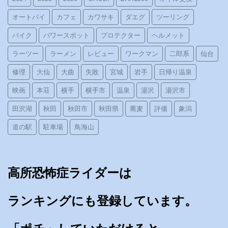
オートバイ
カフェ
カワサキ
ダエグ
ツーリング
バイク
パワースポット
プロテクター
ヘルメット
ラーツー
ラーメン
レビュー
ワークマン
二郎系
仙台
修理
大仙
大曲
失敗
宮城
岩手
日帰り温泉
映画
本荘
横手
横手市
温泉
湯沢
湯沢市
田沢湖
秋田
秋田市
秋田県
蕎麦
評価
象潟
道の駅
駐車場
鳥海山
高所恐怖症ライダーは
ランキングにも登録しています。