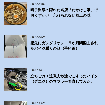
2026/08/02
鳴子温泉の隠れた名店「たかはし亭」で
おくずかけ、忘れられない郷土の味
2026/07/24
指先にガングリオン ５か月間悩まされ
たバイク乗りの話（手術編）
2026/07/10
立ちごけ！注意力散漫でこすったバイク
（ダエグ）のマフラーを直してみた。
2026/06/28