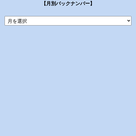
【月別バックナンバー】
当
ブ
ロ
グ
の
ア
ー
カ
イ
ブ