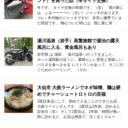
ント）を買った話（冬タイヤ交換）
冬です。 タイヤ交換の時期です。（笑） 僕の家に
は、ふるーーーーい（古い）ジャッキがあります。
コレ↓ 年代物のジャッキですが、非常に優秀でいま
だ現役です。 物心ついた時には、既に家に有 …
湯川温泉（岩手）高繁旅館で湯治の露天
風呂に入る、黄金風呂もあり
岩手県 は 湯田 、 湯川温泉へ行ってきました。
ホット湯田駅の近くに、素晴らしい景色と美味しい
パスタを食べさせる レストランがあって、そこに行
くためのツーリング。 （その …
大仙市 大曲ラーメンでネギ味噌、麺は硬
めでチャーシュートロトロの至福
3度目来店にして、初めて入ることのできたお店、
大曲ラーメンさんです。 1度目は2年前、訪れると
定休日（笑） そして2度目は、1年前、時間が無い
時に訪れると、お店は満員で、泣く泣くスルー …