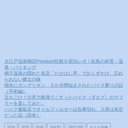
大江戸温泉物語Premium壮観を宿泊レポ！松島の絶景・温
泉・バイキング
鳴子温泉の隠れた名店「たかはし亭」でおくずかけ、忘れ
られない郷土の味
指先にガングリオン ５か月間悩まされたバイク乗りの話
（手術編）
立ちごけ！注意力散漫でこすったバイク（ダエグ）のマフ
ラーを直してみた。
バイク量販店でオイルフィルターは在庫切れ、入荷は未定
だった話（田舎）
2024
2025
2026
SHOEI
ZRX1200
オイル交換