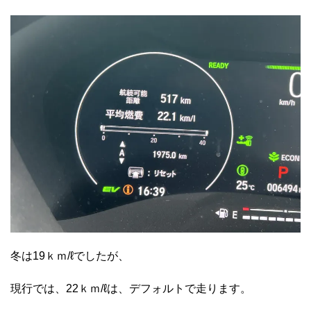
冬は19ｋｍ/ℓでしたが、
現行では、22ｋｍ/ℓは、デフォルトで走ります。