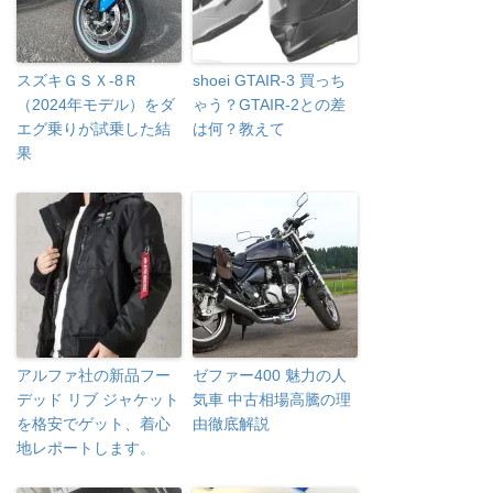
スズキＧＳＸ-8Ｒ
shoei GTAIR-3 買っち
（2024年モデル）をダ
ゃう？GTAIR-2との差
エグ乗りが試乗した結
は何？教えて
果
アルファ社の新品フー
ゼファー400 魅力の人
デッド リブ ジャケット
気車 中古相場高騰の理
を格安でゲット、着心
由徹底解説
地レポートします。