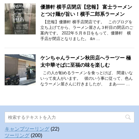
優勝軒 横手店閉店【悲報】 富士ラーメン
とつけ麺が旨い！横手二郎系ラーメン
【悲報】優勝軒 横手店閉店です。 このブログを
立ち上げてから、ラーメン屋さん３軒目の閉店のご
案内です。 2022年５月８日をもって、優勝軒 横
手店が閉店となりました。 &n …
ケンちゃんラーメン秋田店へラーツー 極
太中華そばに至福の味を楽しむ
この人が勧めるラーメンを食っとけば、 間違いな
いって友人がいます。 彼のいう事に従って、色ん
なラーメン屋さんに行きましたが、 まあ—— …
キャンプツーリング
(22)
ツーリング
(200)