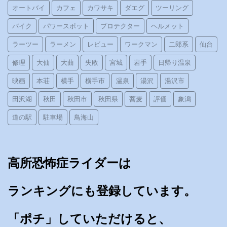
オートバイ
カフェ
カワサキ
ダエグ
ツーリング
バイク
パワースポット
プロテクター
ヘルメット
ラーツー
ラーメン
レビュー
ワークマン
二郎系
仙台
修理
大仙
大曲
失敗
宮城
岩手
日帰り温泉
映画
本荘
横手
横手市
温泉
湯沢
湯沢市
田沢湖
秋田
秋田市
秋田県
蕎麦
評価
象潟
道の駅
駐車場
鳥海山
高所恐怖症ライダーは
ランキングにも登録しています。
「ポチ」していただけると、