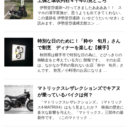
土偶と環状列石４千年の見どころ
伊勢堂岱遺跡へ行ってきましたああああ！！ ス
マホの漢字変換が、思うようも出てきてくれない、
この遺跡名 伊勢堂岱遺跡（いせどうたいいせき）と
読みます。 伊勢堂岱遺縄文館エン …
特別な日のために！「粋や 旬月」さん
で割烹 ディナーを楽しむ【横手】
秋田県は横手市で特別な日の為に、とびっきりの
御馳走をと考えている方に 朗報です。 そのお店
は、なかなか予約の取れないお店「粋や 旬月」さ
んです。 割烹／小料理のお店になりま …
マトリックスレザレクションズでキアヌ
が乗っているバイクは何？
「マトリックスレザレクションズ」（マトリック
ス4-MATRIX4）はもう見ましたか？ 映画の歴史に
多大な影響を与えた、「マトリックス」三部作の最
新作です。 （このマトリック …