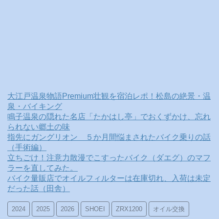
大江戸温泉物語Premium壮観を宿泊レポ！松島の絶景・温
泉・バイキング
鳴子温泉の隠れた名店「たかはし亭」でおくずかけ、忘れ
られない郷土の味
指先にガングリオン ５か月間悩まされたバイク乗りの話
（手術編）
立ちごけ！注意力散漫でこすったバイク（ダエグ）のマフ
ラーを直してみた。
バイク量販店でオイルフィルターは在庫切れ、入荷は未定
だった話（田舎）
2024
2025
2026
SHOEI
ZRX1200
オイル交換