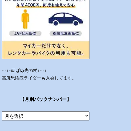
↑↑↑↑転ばぬ先の杖↑↑↑↑
高所恐怖症ライダーも入会してます。
【月別バックナンバー】
当
ブ
ロ