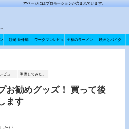
本ページにはプロモーションが含まれています。
.
ン
観光 番外編
ワークマンレビュ
至福のラーメン
映画とバイク
ー
レビュー
準備してみた。
プお勧めグッズ！ 買って後
します
したが、