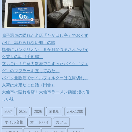
鳴子温泉の隠れた名店「たかはし亭」でおくず
かけ、忘れられない郷土の味
指先にガングリオン ５か月間悩まされたバイ
ク乗りの話（手術編）
立ちごけ！注意力散漫でこすったバイク（ダエ
グ）のマフラーを直してみた。
バイク量販店でオイルフィルターは在庫切れ、
入荷は未定だった話（田舎）
大仙市の隠れ名店！大仙市ラーメン麵屋 燈の優
しい味
2024
2025
2026
SHOEI
ZRX1200
オイル交換
オートバイ
カフェ