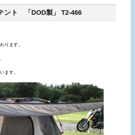
ト 「DOD製」 T2-466
終わります。
、
思います。