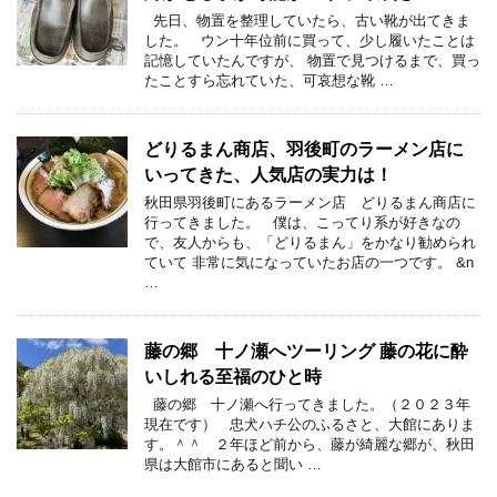
先日、物置を整理していたら、古い靴が出てきま
した。 ウン十年位前に買って、少し履いたことは
記憶していたんですが、 物置で見つけるまで、買っ
たことすら忘れていた、可哀想な靴 …
どりるまん商店、羽後町のラーメン店に
いってきた、人気店の実力は！
秋田県羽後町にあるラーメン店 どりるまん商店に
行ってきました。 僕は、こってり系が好きなの
で、友人からも、「どりるまん」をかなり勧められ
ていて 非常に気になっていたお店の一つです。 &n
…
藤の郷 十ノ瀬へツーリング 藤の花に酔
いしれる至福のひと時
藤の郷 十ノ瀬へ行ってきました。（２０２３年
現在です） 忠犬ハチ公のふるさと、大館にありま
す。＾＾ ２年ほど前から、藤が綺麗な郷が、秋田
県は大館市にあると聞い …