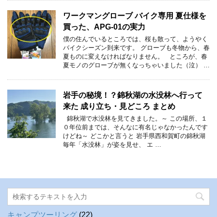
ワークマングローブ バイク専用 夏仕様を
買った、APG-01の実力
僕の住んでいるところでは、桜も散って、ようやく
バイクシーズン到来です。 グローブも冬物から、春
夏ものに変えなければなりません。 ところが、春
夏モノのグローブが無くなっちゃいました（泣） …
岩手の秘境！？錦秋湖の水没林へ行って
来た 成り立ち・見どころ まとめ
錦秋湖で水没林を見てきました。～ この場所、１
０年位前までは、そんなに有名じゃなかったんです
けどね～ どこかと言うと 岩手県西和賀町の錦秋湖
毎年「水没林」が姿を見せ、 エ …
キャンプツーリング
(22)