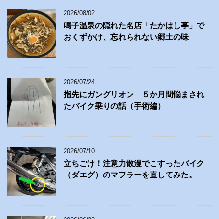
2026/08/02
鳴子温泉の隠れた名店「たかはし亭」で
おくずかけ、忘れられない郷土の味
2026/07/24
指先にガングリオン ５か月間悩まされ
たバイク乗りの話（手術編）
2026/07/10
立ちごけ！注意力散漫でこすったバイク
（ダエグ）のマフラーを直してみた。