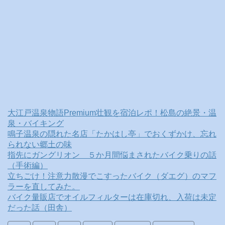
大江戸温泉物語Premium壮観を宿泊レポ！松島の絶景・温
泉・バイキング
鳴子温泉の隠れた名店「たかはし亭」でおくずかけ、忘れ
られない郷土の味
指先にガングリオン ５か月間悩まされたバイク乗りの話
（手術編）
立ちごけ！注意力散漫でこすったバイク（ダエグ）のマフ
ラーを直してみた。
バイク量販店でオイルフィルターは在庫切れ、入荷は未定
だった話（田舎）