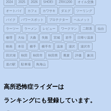
2024
2025
2026
SHOEI
ZRX1200
オイル交換
オートバイ
カフェ
カワサキ
ダエグ
ツーリング
バイク
パワースポット
プロテクター
ヘルメット
ラーツー
ラーメン
レビュー
ワークマン
二郎系
仙台
修理
大仙
大曲
失敗
宮城
岩手
日帰り温泉
映画
本荘
横手
横手市
温泉
湯沢
湯沢市
田沢湖
秋田
秋田市
秋田県
蕎麦
評価
象潟
道の駅
駐車場
鳥海山
高所恐怖症ライダーは
ランキングにも登録しています。