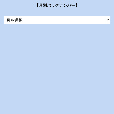
【月別バックナンバー】
当
ブ
ロ
グ
の
ア
ー
カ
イ
ブ