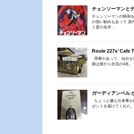
チェンソーマンと
チェンソーマンの映画
の強い勧めもあって 原
１度の名作 …
Route 227s’ 
用事があって、仙台を家
娘は後から合流の4名。
ガーディアンベル 
ちょっと嫌な出来事が
ゼントを届けてくれた。 以下、友