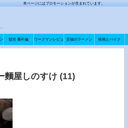
本ページにはプロモーションが含まれています。
.
ン
観光 番外編
ワークマンレビュ
至福のラーメン
映画とバイク
ー
麵屋しのすけ (11)