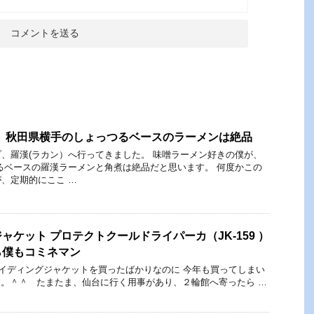
）秋田県横手のしょっつるベースのラーメンは絶品
、羅漢(ラカン）へ行ってきました。 味噌ラーメン好きの僕が、
るベースの羅漢ラーメンと角煮は絶品だと思います。 何度かこの
、定期的にここ …
ャケット プロテクトクールドライパーカ（JK-159 ）
ら僕もコミネマン
イディングジャケットを買ったばかりなのに 今年も買ってしまい
。＾＾ たまたま、仙台に行く用事があり、２輪館へ寄ったら …