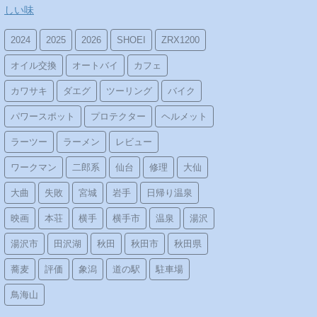
しい味
2024
2025
2026
SHOEI
ZRX1200
オイル交換
オートバイ
カフェ
カワサキ
ダエグ
ツーリング
バイク
パワースポット
プロテクター
ヘルメット
ラーツー
ラーメン
レビュー
ワークマン
二郎系
仙台
修理
大仙
大曲
失敗
宮城
岩手
日帰り温泉
映画
本荘
横手
横手市
温泉
湯沢
湯沢市
田沢湖
秋田
秋田市
秋田県
蕎麦
評価
象潟
道の駅
駐車場
鳥海山