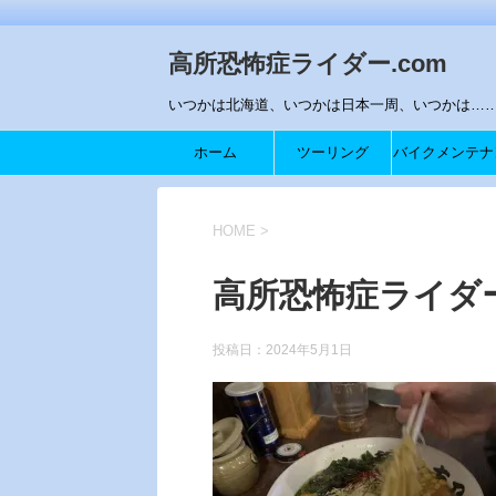
高所恐怖症ライダー.com
いつかは北海道、いつかは日本一周、いつかは…….
ホーム
ツーリング
バイクメンテナ
ス
HOME
>
高所恐怖症ライダー
投稿日：
2024年5月1日