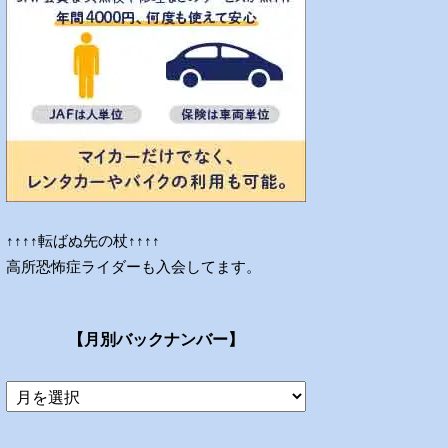
↑↑↑↑転ばぬ先の杖↑↑↑↑
高所恐怖症ライダーも入会してます。
【月別バックナンバー】
当
ブ
ロ