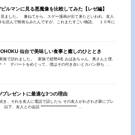
デビルマンに見る悪魔像を比較してみた【レゼ編】
を見ました。 兼ねてから、スゲー漫画が出て来たといわれ、友人
作を読んで映画もみたんですが、これまたすごい物語。 １０年に
Cafe TOHOKU 仙台で美味しい食事と癒しのひととき
族で訪れました。 家族で総勢4名 おばあちゃん、奥さんと僕、
＾＾ デパートをめぐって、僕はその付き合いとカバン持ち …
がプレゼントに最適な3つの理由
続き、それを友人に電話で話したら その友人がわざわざ家にプレ
人との会話 ************************ …