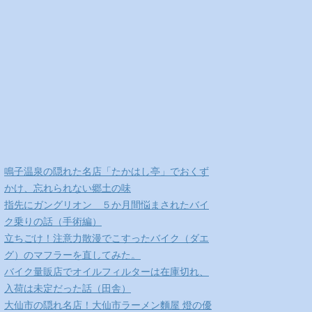
鳴子温泉の隠れた名店「たかはし亭」でおくず
かけ、忘れられない郷土の味
指先にガングリオン ５か月間悩まされたバイ
ク乗りの話（手術編）
立ちごけ！注意力散漫でこすったバイク（ダエ
グ）のマフラーを直してみた。
バイク量販店でオイルフィルターは在庫切れ、
入荷は未定だった話（田舎）
大仙市の隠れ名店！大仙市ラーメン麵屋 燈の優