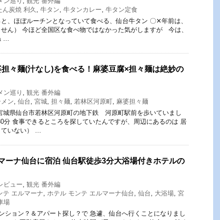
メン巡り
,
観光 番外編
たん炭焼 利久
,
牛タン
,
牛タンカレー
,
牛タン定食
と、ほぼルーチンとなっていて食べる、仙台牛タン 〇✕年前は、
せん） 今ほど全国区な食べ物ではなかった気がしますが 今は、
 …
担々麺(汁なし)を食べる！麻婆豆腐×担々麺は絶妙の
）
メン巡り
,
観光 番外編
ーメン
,
仙台
,
宮城
,
担々麺
,
若林区河原町
,
麻婆担々麺
宮城県仙台市若林区河原町の地下鉄 河原町駅前を歩いていまし
：30分 食事できるところを探していたんですが、周辺にあるのは 居
ていない） …
ルマーナ仙台に宿泊 仙台駅徒歩3分大浴場付きホテルの
レビュー
,
観光 番外編
ンテ エルマーナ
,
ホテル モンテ エルマーナ仙台
,
仙台
,
大浴場
,
宮
車場
ンション？＆アパート探し？で 急遽、仙台へ行くことになりまし