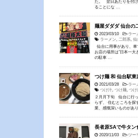
た。 翌日あたりを付け
ることにな …
麺屋ダダダ 仙台の
2023/03/10
-
ラー
ラーメン
,
二郎系
,
仙
仙台に用事があり、車
お店の場所は”日本一大
の駐車 …
つけ麺 和 仙台駅
2021/03/28
-
ラー
つけ汁
,
つけ麺
,
つけ
２月月下旬 仙台に行っ
らず、 住むところを探
業、感慨深いものがあり
長者原SAで牛タン
2020/11/03
-
ツー