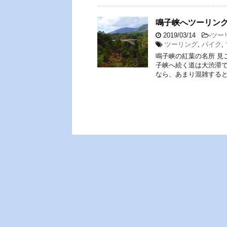
鳴子峡へツーリン
2019/03/14
-
ツー
ツーリング
,
バイク
,
鳴子峡の紅葉の名所 見
子峡へ続く道は大渋滞で
なら、あまり混雑すると