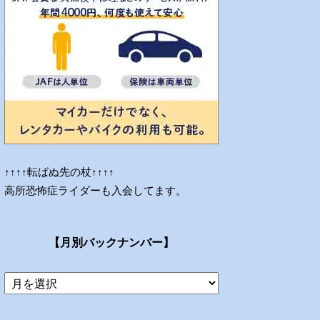
↑↑↑↑転ばぬ先の杖↑↑↑↑
高所恐怖症ライダーも入会してます。
【月別バックナンバー】
当
ブ
ロ