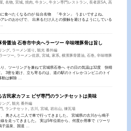
屋
,
名物
,
宮城
,
焼肉
,
牛タン
,
牛タン専門レストラン
,
長者原SA
,
高
に食べたくなるのが 仙台名物 「牛タン」 うまいですよね。
アレのおかげで、 出来るだけ人との接触を避けるようにしている
…
豚骨醤油 石巻市中央へラーツー 辛味噌豚骨は旨し
リング
,
ラーメン巡り
,
観光 番外編
ラーツー
,
ラーメン佐原
,
宮城
,
家系
,
横濱豚骨醤油
,
石巻
,
辛味噌豚
り、ツーリングを兼ねて宮城県石巻へ その日の気温は32度 快晴
。 3密を避け、立ち寄るのは、道の駅のトイレかコンビニのトイ
移動は解除 …
る古民家カフェ ピザ専門のランチセットは美味
リング
,
観光 番外編
門
,
ランチセット
,
古川
,
宮城
,
岩出山
,
煉瓦場
、 奥さんと二人で車で行ってきました。 宮城県の古川から鳴子
線を走ってきました。 実は5年位前から、何度か用事で（ツーリ
鳴子温泉、国道 …