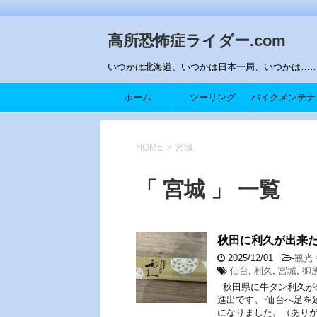
高所恐怖症ライダー.com
いつかは北海道、いつかは日本一周、いつかは…….
ホーム
ツーリング
バイクメンテナ
ス
HOME
>
宮城
「 宮城 」 一覧
秋田に利久が出来
2025/12/01
-
観光
仙台
,
利久
,
宮城
,
御
秋田県に牛タン利久が
進出です。 仙台へ足を
になりました。（ありが