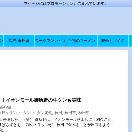
本ページにはプロモーションが含まれています。
.
ン
観光 番外編
ワークマンレビュ
至福のラーメン
映画とバイク
ー
た！イオンモール御所野の牛タンも美味
 番外編
所野イオン
,
牛タン
,
牛タン定食
,
秋田
,
秋田市
,
秋田県
出来ました。（笑） 御所野は、イオンモール秋田店に、利久さん
延ばさずとも、 利久の牛タンが、秋田で食べることが出来るよう
た …