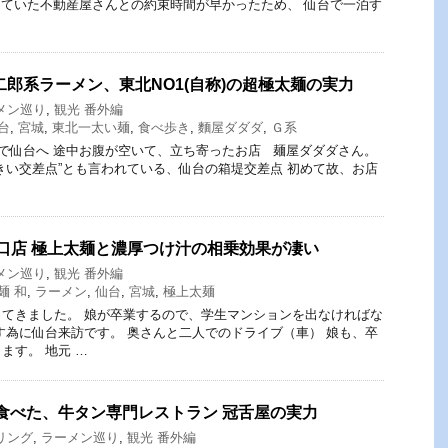
ていた不動産屋さんとの約束時間が早かったため、 仙台で一泊す
二郎系ラーメン、東北NO1(自称)の超極太麺の実力
メン巡り
,
観光 番外編
台
,
宮城
,
東北一太い麺
,
食べ歩き
,
麵屋ダダダ
,
Ｇ系
で仙台へ 途中お腹が空いて、立ち寄ったお店 麺屋ダダダさん。
きい交差点”とも言われている、仙台の箱堤交差点 初めて故、お店
東口店 極上太麺と濃厚つけ汁の相乗効果が凄い
メン巡り
,
観光 番外編
麺 和
,
ラーメン
,
仙台
,
宮城
,
極上太麺
てきました。 娘が卒業するので、学生マンションを出なければな
す為に仙台来訪です。 奥さんと二人でのドライブ（車） 娘も、卒
ます。 地元 …
食べた、牛タン専門レストラン 冠舌屋の実力
リング
,
ラーメン巡り
,
観光 番外編