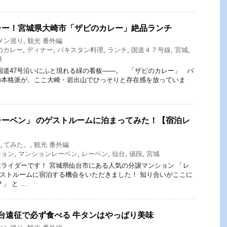
レー！宮城県大崎市「ザビのカレー」絶品ランチ
メン巡り
,
観光 番外編
のカレー
,
ディナー
,
パキスタン料理
,
ランチ
,
国道４７号線
,
宮城
,
派
国道47号沿いにふと現れる緑の看板——。 「ザビのカレー」 パ
の本格派が、ここ大崎・岩出山でひっそりと存在感を放っていま
ーベン」 のゲストルームに泊まってみた！【宿泊レ
してみた。
,
観光 番外編
ション
,
マンションレーベン
,
レーベン
,
仙台
,
値段
,
宮城
ライダーです！ 宮城県仙台市にある人気の分譲マンション 「レ
」のゲストルームに宿泊する機会をいただきました！ 知り合いがここに
」 と …
仙台遠征で必ず食べる 牛タンはやっぱり美味