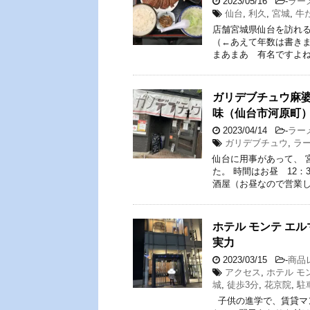
2023/05/16
-
ラー
仙台
,
利久
,
宮城
,
牛
店舗宮城県仙台を訪れる
（←あえて年数は書きま
まあまあ 有名ですよね
ガリデブチュウ麻婆
味（仙台市河原町
2023/04/14
-
ラー
ガリデブチュウ
,
ラ
仙台に用事があって、 
た。 時間はお昼 12
酒屋（お昼なので営業し
ホテル モンテ エ
実力
2023/03/15
-
商品
アクセス
,
ホテル モ
城
,
徒歩3分
,
花京院
,
駐
子供の進学で、賃貸マ