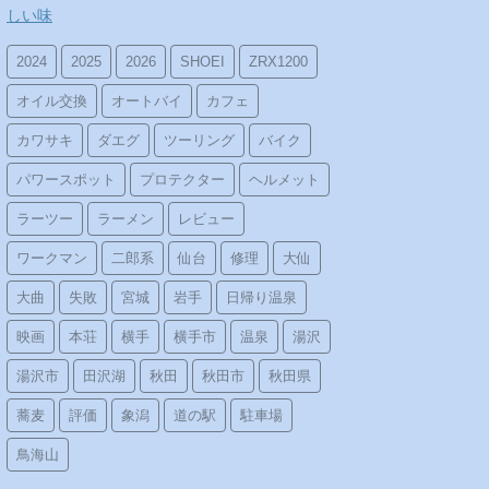
しい味
2024
2025
2026
SHOEI
ZRX1200
オイル交換
オートバイ
カフェ
カワサキ
ダエグ
ツーリング
バイク
パワースポット
プロテクター
ヘルメット
ラーツー
ラーメン
レビュー
ワークマン
二郎系
仙台
修理
大仙
大曲
失敗
宮城
岩手
日帰り温泉
映画
本荘
横手
横手市
温泉
湯沢
湯沢市
田沢湖
秋田
秋田市
秋田県
蕎麦
評価
象潟
道の駅
駐車場
鳥海山