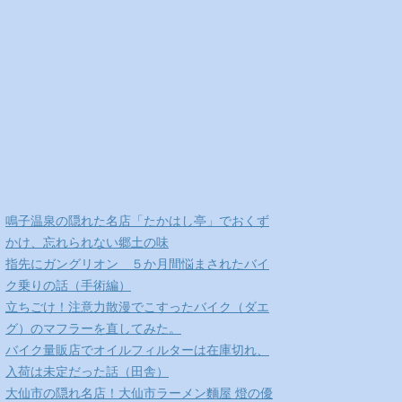
鳴子温泉の隠れた名店「たかはし亭」でおくず
かけ、忘れられない郷土の味
指先にガングリオン ５か月間悩まされたバイ
ク乗りの話（手術編）
立ちごけ！注意力散漫でこすったバイク（ダエ
グ）のマフラーを直してみた。
バイク量販店でオイルフィルターは在庫切れ、
入荷は未定だった話（田舎）
大仙市の隠れ名店！大仙市ラーメン麵屋 燈の優