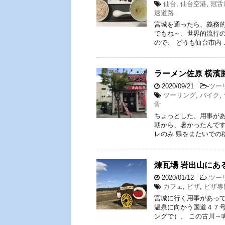
仙台
,
仙台空港
,
冠舌
速道路
宮城を通ったら、義務的
でもね～、世界的流行の
ので、 どうも仙台市内 
ラーメン佐原 横濱
2020/09/21
-
ツー
ツーリング
,
バイク
,
骨
ちょっとした、用事があ
朝から、暑かったんです
レのみ 県をまたいでの
煉瓦場 岩出山にあ
2020/01/12
-
ツー
カフェ
,
ピザ
,
ピザ専
宮城に行く用事があって
温泉に向かう国道４７号
ングで）、 この古川～