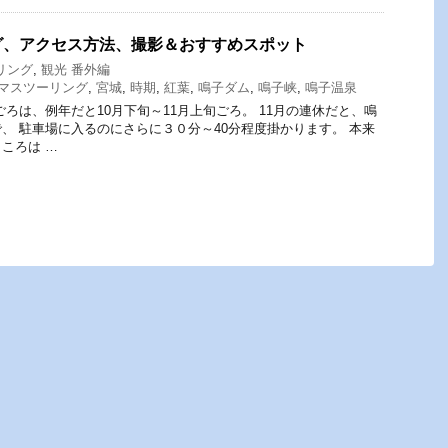
グ、アクセス方法、撮影＆おすすめスポット
リング
,
観光 番外編
マスツーリング
,
宮城
,
時期
,
紅葉
,
鳴子ダム
,
鳴子峡
,
鳴子温泉
ごろは、例年だと10月下旬～11月上旬ごろ。 11月の連休だと、鳴
、 駐車場に入るのにさらに３０分～40分程度掛かります。 本来
ころは …