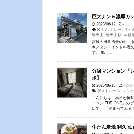
巨大ナン＆濃厚カ
2025/08/12
-
ラー
R４７
,
カレー
,
ザビ
岩出山
,
岩出山駅
,
本格
宮城の田園風景の中、 
キスタン・インド料理
す。 地元 …
分譲マンション「レ
ポ】
2025/06/18
-
準備
ゲストルーム
,
マン
こんにちは、高所恐怖症
ーベン THE ONE
いて、 「泊まってみる？
牛たん炭焼 利久 