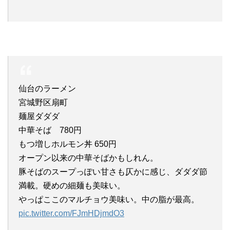
仙台のラーメン
宮城野区扇町
麺屋ダダダ
中華そば 780円
もつ増しホルモン丼 650円
オープン以来の中華そばかもしれん。
豚そばのスープっぽい甘さも仄かに感じ、ダダダ節
満載。硬めの細麺も美味い。
やっぱここのマルチョウ美味い。中の脂が最高。
pic.twitter.com/FJmHDjmdO3