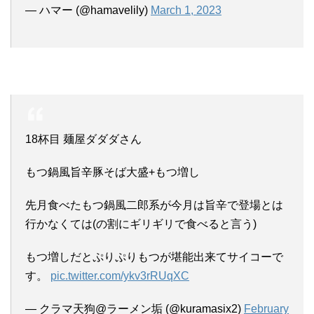
— ハマー (@hamavelily)
March 1, 2023
18杯目 麺屋ダダダさん
もつ鍋風旨辛豚そば大盛+もつ増し
先月食べたもつ鍋風二郎系が今月は旨辛で登場とは
行かなくては(の割にギリギリで食べると言う)
もつ増しだとぷりぷりもつが堪能出来てサイコーで
す。
pic.twitter.com/ykv3rRUqXC
— クラマ天狗@ラーメン垢 (@kuramasix2)
February