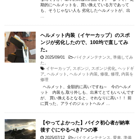
期的にヘルメットを、買い換えている方であって
も、そうじゃない人も 劣化したヘルメットが、出
…
ヘルメット内装（イヤーカップ）のスポ
ンジが劣化したので、100均で直してみ
た。
2025/09/01
-
バイクメンテナンス
,
準備してみ
た。
イヤーカップ
,
スポンジ
,
スポンジ劣化
,
ヘッドギ
ア
,
ヘルメット
,
ヘルメット内装
,
修復
,
修理
,
内装を
修理
ヘルメット、金額的に高いですね～ 今のヘルメ
ット 内装も,取り外しも、出来てとてもいいんです
が、 買い換えるとなると、それなりに高い！！ 前
に買った、アライのジェットヘルメ …
【やってよかった】バイク初心者が納車
後すぐにやるべき7つの事
2025/07/12
-
バイクメンテナンス
,
愛車
,
準備