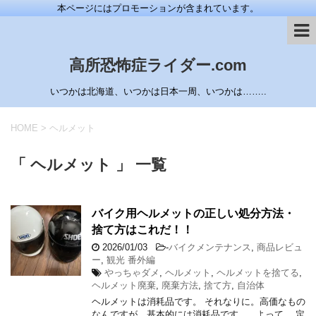
本ページにはプロモーションが含まれています。
高所恐怖症ライダー.com
いつかは北海道、いつかは日本一周、いつかは……..
HOME
>
ヘルメット
「 ヘルメット 」 一覧
バイク用ヘルメットの正しい処分方法・
捨て方はこれだ！！
2026/01/03
-
バイクメンテナンス
,
商品レビュ
ー
,
観光 番外編
やっちゃダメ
,
ヘルメット
,
ヘルメットを捨てる
,
ヘルメット廃棄
,
廃棄方法
,
捨て方
,
自治体
ヘルメットは消耗品です。 それなりに。高価なもの
なんですが、基本的には消耗品です。 よって、 定