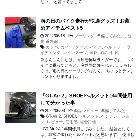
ない」 と言ってまして …
雨の日のバイク走行が快適グッズ！お薦
めアイテムベスト5
2022/06/18
-
ツーリング
,
準備してみた。
,
観
光 番外編
カッパ
,
カバー
,
グッツ
,
バイク
,
ヘルメット
,
ラ
イディング
,
レインスーツ
,
運転
,
雨の日
,
靴
皆さんこんにちは、高所恐怖症ライダーです。 バ
イクに乗っていると、突然雨に降られる……. もし
くは、雨の日のツーリングなんて、 ちょっとテンシ
ョン下がりますよね。 …
「GT-Air 2」SHOEIヘルメット1年間使用
して分かった事
2022/06/08
-
商品レビュー
,
準備してみた。
GT-Air 2
,
SHOEI
,
ヘルメット
,
ベンチレーショ
ン
,
レビュー
,
使用感
,
総合評価
GT-Air 2を1年間使用してみました。 結論として
は、非常に優れたヘルメットだと思います。 使用し