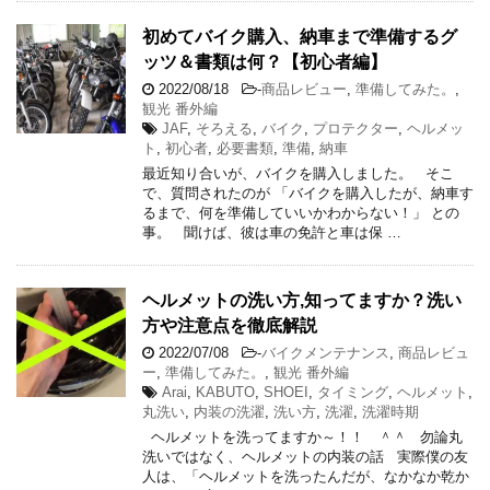
初めてバイク購入、納車まで準備するグ
ッツ＆書類は何？【初心者編】
2022/08/18
-
商品レビュー
,
準備してみた。
,
観光 番外編
JAF
,
そろえる
,
バイク
,
プロテクター
,
ヘルメッ
ト
,
初心者
,
必要書類
,
準備
,
納車
最近知り合いが、バイクを購入しました。 そこ
で、質問されたのが 「バイクを購入したが、納車す
るまで、何を準備していいかわからない！」 との
事。 聞けば、彼は車の免許と車は保 …
ヘルメットの洗い方,知ってますか？洗い
方や注意点を徹底解説
2022/07/08
-
バイクメンテナンス
,
商品レビュ
ー
,
準備してみた。
,
観光 番外編
Arai
,
KABUTO
,
SHOEI
,
タイミング
,
ヘルメット
,
丸洗い
,
内装の洗濯
,
洗い方
,
洗濯
,
洗濯時期
ヘルメットを洗ってますか～！！ ＾＾ 勿論丸
洗いではなく、ヘルメットの内装の話 実際僕の友
人は、「ヘルメットを洗ったんだが、なかなか乾か