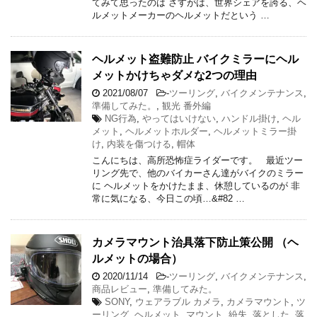
てみて思ったのは さすがは、世界シェアを誇る、ヘ
ルメットメーカーのヘルメットだという …
ヘルメット盗難防止 バイクミラーにヘル
メットかけちゃダメな2つの理由
2021/08/07
-
ツーリング
,
バイクメンテナンス
,
準備してみた。
,
観光 番外編
NG行為
,
やってはいけない
,
ハンドル掛け
,
ヘル
メット
,
ヘルメットホルダー
,
ヘルメットミラー掛
け
,
内装を傷つける
,
帽体
こんにちは、高所恐怖症ライダーです。 最近ツー
リング先で、他のバイカーさん達がバイクのミラー
に ヘルメットをかけたまま、休憩しているのが 非
常に気になる、今日この頃…&#82 …
カメラマウント治具落下防止策公開 （ヘ
ルメットの場合）
2020/11/14
-
ツーリング
,
バイクメンテナンス
,
商品レビュー
,
準備してみた。
SONY
,
ウェアラブル カメラ
,
カメラマウント
,
ツ
ーリング
,
ヘルメット
,
マウント
,
紛失
,
落とした
,
落