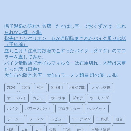
鳴子温泉の隠れた名店「たかはし亭」でおくずかけ、忘れ
られない郷土の味
指先にガングリオン ５か月間悩まされたバイク乗りの話
（手術編）
立ちごけ！注意力散漫でこすったバイク（ダエグ）のマフ
ラーを直してみた。
バイク量販店でオイルフィルターは在庫切れ、入荷は未定
だった話（田舎）
大仙市の隠れ名店！大仙市ラーメン麵屋 燈の優しい味
2024
2025
2026
SHOEI
ZRX1200
オイル交換
オートバイ
カフェ
カワサキ
ダエグ
ツーリング
バイク
パワースポット
プロテクター
ヘルメット
ラーツー
ラーメン
レビュー
ワークマン
二郎系
仙台
修理
大仙
大曲
失敗
宮城
岩手
日帰り温泉