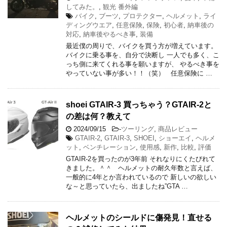
してみた。
,
観光 番外編
バイク
,
ブーツ
,
プロテクター
,
ヘルメット
,
ライ
ディングウエア
,
任意保険
,
保険
,
初心者
,
納車後の
対応
,
納車後やるべき事
,
装備
最近僕の周りで、バイクを買う方が増えています。
バイクに乗る事を、自分で決断し 一人でも多く、こ
っち側に来てくれる事を願いますが、 やるべき事を
やっていない事が多い！！（笑） 任意保険に …
shoei GTAIR-3 買っちゃう？GTAIR-2と
の差は何？教えて
2024/09/15
-
ツーリング
,
商品レビュー
GTAIR-2
,
GTAIR-3
,
SHOEI
,
ショーエイ
,
ヘルメ
ット
,
ベンチレーション
,
使用感
,
新作
,
比較
,
評価
GTAIR-2を買ったのが3年前 それなりにくたびれて
きました。＾＾ ヘルメットの耐久年数と言えば、
一般的に4年とか言われているので 新しいの欲しい
な～と思っていたら、出ましたね”GTA …
ヘルメットのシールドに傷発見！直せる