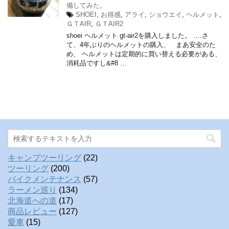
備してみた。
SHOEI
,
お得感
,
アライ
,
ショウエイ
,
ヘルメット
,
ＧＴAIR
,
ＧＴAIR2
shoei ヘルメット gt-air2を購入しました。 ….さ
て、4年ぶりのヘルメットの購入、 まあ安全のた
め、 ヘルメットは定期的に買い替える必要がある、
消耗品ですし&#8 …
キャンプツーリング
(22)
ツーリング
(200)
バイクメンテナンス
(57)
ラーメン巡り
(134)
北海道への道
(17)
商品レビュー
(127)
愛車
(15)