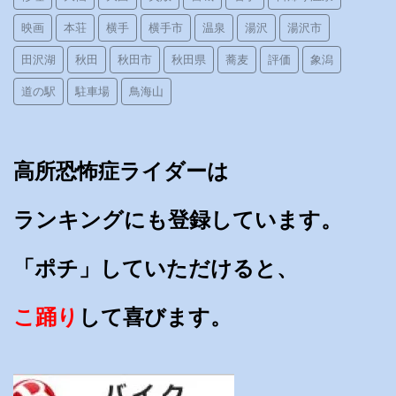
映画
本荘
横手
横手市
温泉
湯沢
湯沢市
田沢湖
秋田
秋田市
秋田県
蕎麦
評価
象潟
道の駅
駐車場
鳥海山
高所恐怖症ライダーは
ランキングにも登録しています。
「ポチ」していただけると、
こ踊り
して喜びます。