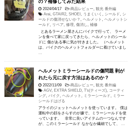
の？補修してみた結果
2024/04/17
-
商品レビュー
,
観光 番外編
Arai
,
GTAIR2
,
SHOEI
,
うまくいく
,
シールド
,
シ
ールドの傷消せないか？
,
ヘルメット
,
ヘルメットシ
ールド
,
リペア
,
修理
,
傷消し
,
補修
とあるラーメン屋さんにバイクで行って、 ラーメ
ンを食べて家に戻ってきたら、ヘルメットのシール
ドに 傷がある事に気が付きました。 （ヘルメット
は、バイクのヘルメットフォルダーに着けていまし
…
ヘルメットミラーシールドの傷問題 剥が
れたら元に戻す方法はあるのか？
2022/11/09
-
商品レビュー
,
観光 番外編
AGV
,
EXTRA SHIELD
,
T's(ティーズ)
,
コーティ
ング
,
バイク
,
ヘルメット
,
ミラーシールド
,
ミラー
シールドはげる
アライのジェットヘルメットを使っています。 僕は
運転中の顔をさらすのが嫌で、ミラーシールドを使
っています。 非常に良いアイテムの一つなんです
が、このミラーシールド なかなか繊細でして、 …