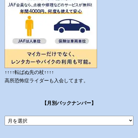
↑↑↑↑転ばぬ先の杖↑↑↑↑
高所恐怖症ライダーも入会してます。
【月別バックナンバー】
当
ブ
ロ
グ