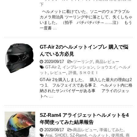
下
ヘルメットに着けていた、ソニーのウェアラブル
カメラ用治具 ツーリング中に落として、失くしちゃ
いました。 （拍手 パチパチパチ～……泣） もう
一度書 …
GT-Air 2のヘルメットインプレ 購入で悩
んでいる方必見
2020/09/17
-
ツーリング
,
商品レビュー
GT-Air 2
,
インプレッション
,
ショウエイ
,
ヘルメ
ット
,
レビュー
,
評価
,
ＳＨＯＥＩ
GT-Air 2を購入しました。 購入した最大の理由は2
つ 1. フルフェイスである事 2. ヘルメット内に格
納されたサンバイザーがある事 アライのジェッ
トヘ …
SZ-Ram4 アライジェットヘルメットを4
年間使ってみた結果報告
2020/08/17
-
商品レビュー
,
準備してみた。
Arai
,
SHOEI
,
SZ-Ram4
,
ヘルメット
,
使用感
,
商