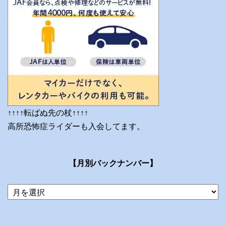
↑↑↑↑転ばぬ先の杖↑↑↑↑
高所恐怖症ライダーも入会してます。
【月別バックナンバー】
当
ブ
ロ
グ