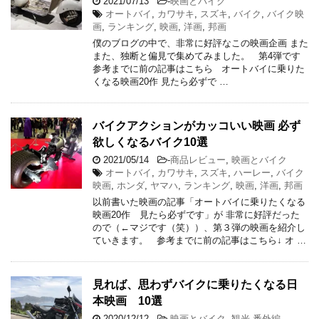
2021/07/13
-
映画とバイク
オートバイ
,
カワサキ
,
スズキ
,
バイク
,
バイク映
画
,
ランキング
,
映画
,
洋画
,
邦画
僕のブログの中で、非常に好評なこの映画企画 また
また、独断と偏見で集めてみました。 第4弾です
参考までに前の記事はこちら オートバイに乗りた
くなる映画20作 見たら必ずで …
バイクアクションがカッコいい映画 必ず
欲しくなるバイク10選
2021/05/14
-
商品レビュー
,
映画とバイク
オートバイ
,
カワサキ
,
スズキ
,
ハーレー
,
バイク
映画
,
ホンダ
,
ヤマハ
,
ランキング
,
映画
,
洋画
,
邦画
以前書いた映画の記事「オートバイに乗りたくなる
映画20作 見たら必ずです」が 非常に好評だった
ので（←マジです（笑））、第３弾の映画を紹介し
ていきます。 参考までに前の記事はこちら↓ オ …
見れば、思わずバイクに乗りたくなる日
本映画 10選
2020/12/12
-
映画とバイク
,
観光 番外編