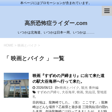
本ページにはプロモーションが含まれています。
高所恐怖症ライダー.com
いつかは北海道、いつかは日本一周、いつかは……..
HOME
>
映画とバイク
>
「 映画とバイク 」 一覧
映画『すずめの戸締まり』に出て来た道
の駅大谷海岸へ行って来た。
2026/06/13
-
映画とバイク
,
観光 番外編
すずめの戸締り
,
大谷海岸
,
映画
,
気仙沼
,
聖地巡
礼
目的地は、龍舞崎でした。（笑） ここです。↓ 龍舞
崎はどんな場所？乙姫窟と遊歩道 三陸気仙沼の隠れ
た名所 勿論龍舞崎には行ってきましたが、まだ時