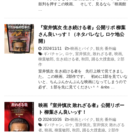
鼓判を押すこの映画、 そして、見るなら「映画館
…
『室井慎次 生き続ける者』公開リポ 柳葉
さん良いっす！（ネタバレなし ロケ地公
開）
2024/11/11
-
映画とバイク
,
観光 番外編
ギバチャン
,
ロケ
,
室井慎次
,
敗れざる者
,
映画
,
柳葉敏郎
,
生き続ける者
,
秋田
,
踊る大捜査線
,
２部
作
室井慎次 生き続ける者を 先行上映で見てきまし
た。 この映画、2部作です。 初めに1部を見ていな
いと、ちんぷんかんぶんな映画になってしまうので
必ず、１部を先に見てください＾＾ &nbs …
映画『室井慎次 敗れざる者』公開リポー
ト 柳葉さん良いっす！
2024/10/26
-
映画とバイク
,
観光 番外編
ギバチャン
,
ロケ
,
室井慎次
,
室井慎次 敗れざる
者
,
映画
,
柳葉敏郎
,
秋田
,
踊る大捜査線
,
２部作