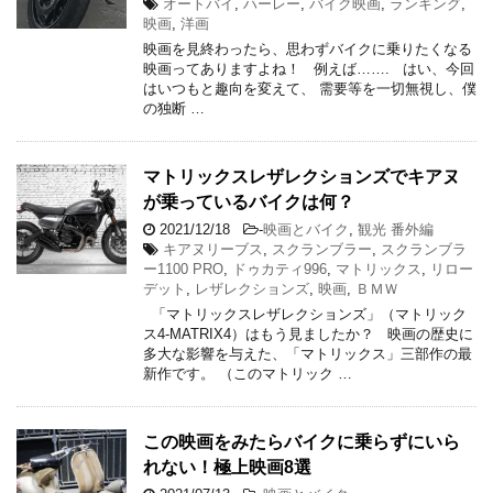
オートバイ
,
ハーレー
,
バイク映画
,
ランキング
,
映画
,
洋画
映画を見終わったら、思わずバイクに乗りたくなる
映画ってありますよね！ 例えば……. はい、今回
はいつもと趣向を変えて、 需要等を一切無視し、僕
の独断 …
マトリックスレザレクションズでキアヌ
が乗っているバイクは何？
2021/12/18
-
映画とバイク
,
観光 番外編
キアヌリーブス
,
スクランブラー
,
スクランブラ
ー1100 PRO
,
ドゥカティ996
,
マトリックス
,
リロー
デット
,
レザレクションズ
,
映画
,
ＢＭＷ
「マトリックスレザレクションズ」（マトリック
ス4-MATRIX4）はもう見ましたか？ 映画の歴史に
多大な影響を与えた、「マトリックス」三部作の最
新作です。 （このマトリック …
この映画をみたらバイクに乗らずにいら
れない！極上映画8選