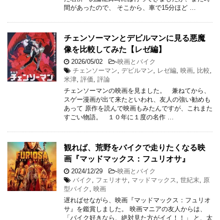
間があったので、 そこから、車で15分ほど …
チェンソーマンとデビルマンに見る悪魔
像を比較してみた【レゼ編】
2026/05/02
-
映画とバイク
チェンソーマン
,
デビルマン
,
レゼ編
,
映画
,
比較
,
米津
,
評価
,
評論
チェンソーマンの映画を見ました。 兼ねてから、
スゲー漫画が出て来たといわれ、友人の強い勧めも
あって 原作を読んで映画もみたんですが、これまた
すごい物語。 １０年に１度の名作 …
観れば、荒野をバイクで走りたくなる映
画『マッドマックス：フュリオサ』
2024/12/29
-
映画とバイク
バイク
,
フェリオサ
,
マッドマックス
,
世紀末
,
原
型バイク
,
映画
遅ればせながら、映画『マッドマックス：フュリオ
サ』を鑑賞しました。 映画マニアの友人からは、
「バイク好きなら、絶対見た方がイイ！！」 と、太