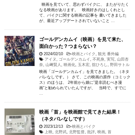
映画を見ていて、思わずバイクに、 またがりたく
なる映画があります。 映画好きのはしくれとし
て、バイクに関する映画の記事を 書いてきました
が、最近アップデートされていないこと …
ゴールデンカムイ（映画）を見て来た、
面白かった？つまらない？
2024/02/10
-
映画とバイク
,
観光 番外編
アイヌ
,
ゴールデンカムイ
,
不死身
,
実写
,
山田杏
奈
,
山﨑賢人
,
映画化
,
玉木宏
,
舘ひろし
,
野田サトル
映画「ゴールデンカムイ」を見てきました。（ネタ
バレなしです。） さて、この映画の原作（コミック
ス）のほうは、 2年前から娘に”是非読むべき漫
画”と勧められていたんですが、 当時で、すでに
…
映画「首」を映画館で見てきた結果！
（ネタバレなしです）
2023/12/13
-
映画とバイク
上映
,
北野武
,
北野監督
,
批評
,
映画
,
首