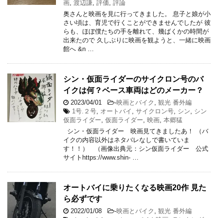
画
,
渡辺謙
,
評価
,
評論
奥さんと映画を見に行ってきました。 息子と娘が小
さい頃は、育児で行くことができませんでしたが 彼
らも、ほぼ僕たちの手を離れて、幾ばくかの時間が
出来たので 久しぶりに映画を観ようと、一緒に映画
館へ &n …
シン・仮面ライダーのサイクロン号のバ
イクは何？ベース車両はどのメーカー？
2023/04/01
-
映画とバイク
,
観光 番外編
1号.２号
,
オートバイ
,
サイクロン号
,
シン
,
シン
仮面ライダー
,
仮面ライダー
,
映画
,
本郷猛
シン・仮面ライダー 映画見てきましたあ！ （バ
イクの内容以外はネタバレなしで書いていま
す！！） （画像出典元：シン仮面ライダー 公式
サイトhttps://www.shin- …
オートバイに乗りたくなる映画20作 見た
ら必ずです
2022/01/08
-
映画とバイク
,
観光 番外編