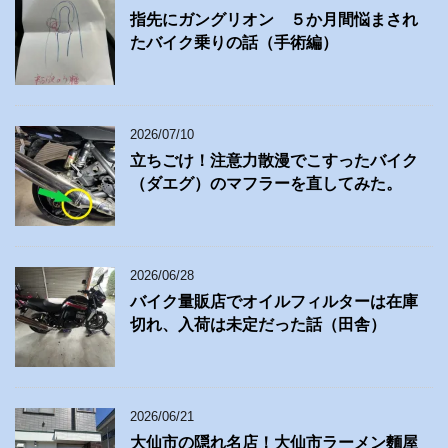
指先にガングリオン ５か月間悩まされ
たバイク乗りの話（手術編）
2026/07/10
立ちごけ！注意力散漫でこすったバイク
（ダエグ）のマフラーを直してみた。
2026/06/28
バイク量販店でオイルフィルターは在庫
切れ、入荷は未定だった話（田舎）
2026/06/21
大仙市の隠れ名店！大仙市ラーメン麵屋