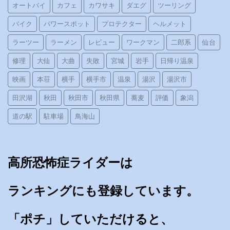
オートバイ
カフェ
カワサキ
ダエグ
ツーリング
バイク
パワースポット
プロテクター
ヘルメット
ラーツー
ラーメン
レビュー
ワークマン
二郎系
仙台
修理
大仙
大曲
失敗
宮城
岩手
日帰り温泉
映画
本荘
横手
横手市
温泉
湯沢
湯沢市
田沢湖
秋田
秋田市
秋田県
蕎麦
評価
象潟
道の駅
駐車場
鳥海山
高所恐怖症ライダーは
ランキングにも登録しています。
「ポチ」していただけると、