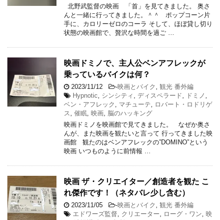
北野武監督の映画 「首」を見てきました。 奥さ
んと一緒に行ってきました。＾＾ ポップコーン片
手に、カロリーゼロのコーラ そして、ほぼ貸し切り
状態の映画館で、贅沢な時間を過ご …
映画ドミノで、主人公ベンアフレックが
乗っているバイクは何？
2023/11/12
-
映画とバイク
,
観光 番外編
Hypnotic
,
シンシティ
,
ディスペラード
,
ドミノ
,
ベン・アフレック
,
マチューテ
,
ロバート・ロドリゲ
ス
,
催眠
,
映画
,
脳のハッキング
映画ドミノを映画館で見てきました。 なぜか奥さ
んが、また映画を観たいと言って 行ってきました映
画館 観たのはベンアフレックの”DOMINO”という
映画 いつものように前情報 …
映画 ザ・クリエイター／創造者を観た こ
れ傑作です！（ネタバレ少し含む）
2023/11/05
-
映画とバイク
,
観光 番外編
エドワーズ監督
,
クリエーター
,
ローグ・ワン
,
映