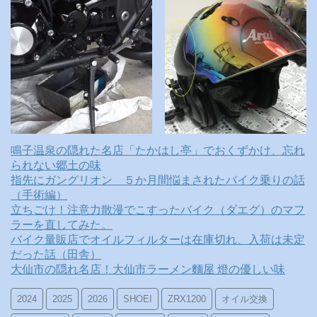
鳴子温泉の隠れた名店「たかはし亭」でおくずかけ、忘れ
られない郷土の味
指先にガングリオン ５か月間悩まされたバイク乗りの話
（手術編）
立ちごけ！注意力散漫でこすったバイク（ダエグ）のマフ
ラーを直してみた。
バイク量販店でオイルフィルターは在庫切れ、入荷は未定
だった話（田舎）
大仙市の隠れ名店！大仙市ラーメン麵屋 燈の優しい味
2024
2025
2026
SHOEI
ZRX1200
オイル交換