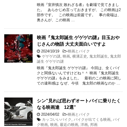
映画『室井慎次 敗れざる者』を劇場で見てきまし
た。 あらかじめ言っておきますが、 この映画は2
部作です。 この映画は前篇です。 事の発端は、
奥さんが、この映画 …
映画『鬼太郎誕生 ゲゲゲの謎』目玉おや
じさんの物語 大丈夫面白いですよ
2024/10/19
-
映画とバイク
ゲゲゲの謎
,
映画
,
横溝正史
,
鬼太郎誕生
,
鬼太郎
誕生 ゲゲゲの謎
映画『鬼太郎誕生 ゲゲゲの謎』 今回は、全くバイ
クと関係ないんですけどね＾＾ 映画『鬼太郎誕生
ゲゲゲの謎』をみました。 最初のこの映画に関し
ての違和感は なぜ、今頃 鬼太郎の映画なのか …
シン”見れば思わずオートバイに乗りたく
なる映画達 12選”
2024/04/02
-
映画とバイク
カッコいいバイク
,
バイクが出てくる映画
,
バイ
ク映画
,
映画
,
最近の映画
,
洋画
,
邦画