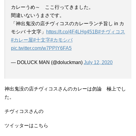
カレーうめ～ ここ行ってきました。
間違いないうまさです。
「神出鬼没の店チヴィコスのカレーランチ旨し in カ
モシバ 十文字」
https://t.co/4F4LHg451B
#チヴィコス
#カレー屋
#十文字
#カモシバ
pic.twitter.com/w7PPIY6FA5
— DOLUCK MAN (@doluckman)
July 12, 2020
神出鬼没の店チヴィコスさんのカレーは勿論 極上でし
た。
チヴィコスさんの
ツイッターはこちら