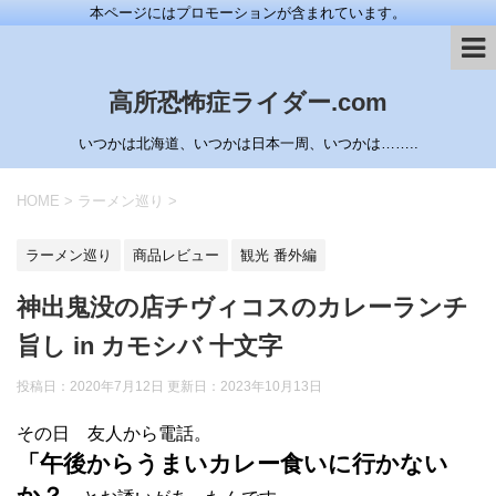
本ページにはプロモーションが含まれています。
高所恐怖症ライダー.com
いつかは北海道、いつかは日本一周、いつかは……..
HOME
>
ラーメン巡り
>
ラーメン巡り
商品レビュー
観光 番外編
神出鬼没の店チヴィコスのカレーランチ
旨し in カモシバ 十文字
投稿日：2020年7月12日 更新日：
2023年10月13日
その日 友人から電話。
「午後からうまいカレー食いに行かない
か？