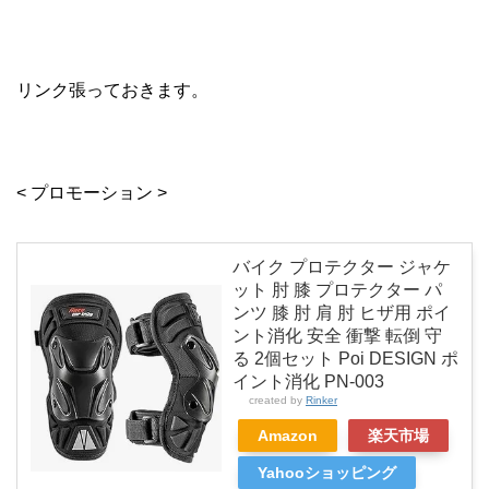
リンク張っておきます。
< プロモーション >
バイク プロテクター ジャケ
ット 肘 膝 プロテクター パ
ンツ 膝 肘 肩 肘 ヒザ用 ポイ
ント消化 安全 衝撃 転倒 守
る 2個セット Poi DESIGN ポ
イント消化 PN-003
created by
Rinker
Amazon
楽天市場
Yahooショッピング