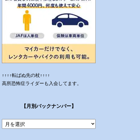
↑↑↑↑転ばぬ先の杖↑↑↑↑
高所恐怖症ライダーも入会してます。
【月別バックナンバー】
当
ブ
ロ