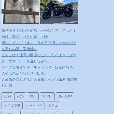
鳴子温泉の隠れた名店「たかはし亭」でおくず
かけ、忘れられない郷土の味
指先にガングリオン ５か月間悩まされたバイ
ク乗りの話（手術編）
立ちごけ！注意力散漫でこすったバイク（ダエ
グ）のマフラーを直してみた。
バイク量販店でオイルフィルターは在庫切れ、
入荷は未定だった話（田舎）
大仙市の隠れ名店！大仙市ラーメン麵屋 燈の優
しい味
2024
2025
2026
SHOEI
ZRX1200
オイル交換
オートバイ
カフェ