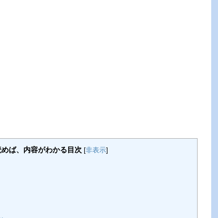
読めば、内容がわかる目次
[
非表示
]