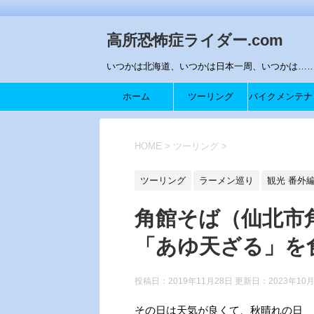
高所恐怖症ライダー.com
いつかは北海道、いつかは日本一周、いつかは…….
ホーム
ツーリング
バイクメンテナ
ス
HOME
>
ツーリング
>
ツーリング
ラーメン巡り
観光 番外
角館そば（仙北市
「あゆ天ざる」を
投稿日：2019年11月28日 更新日：
2023年10
その日は天気が良くて、秋晴れの日