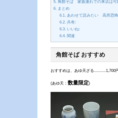
5.
角館そば 家族連れでの来店は可
6.
まとめ
6.1.
あわせて読みたい 高所恐怖
6.2.
共有:
6.3.
いいね:
6.4.
関連
角館そば おすすめ
おすすめは、あゆ天ざる………1,700
数量限定
(あゆ天：
)