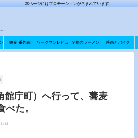
本ページにはプロモーションが含まれています。
.
ン
観光 番外編
ワークマンレビュ
至福のラーメン
映画とバイク
ー
編
角館庁町）へ行って、蕎麦
食べた。
月12日