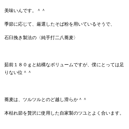
美味いんです。＾＾
季節に応じて、厳選したそば粉を用いているそうで、
石臼挽き製法の〈純手打二八蕎麦〉
茹前１８０ｇと結構なボリュームですが、僕にとっては足
りない位＾＾
蕎麦は、ツルツルとのど越し滑らか＾＾
本枯れ節を贅沢に使用した自家製のツユとよく合います。