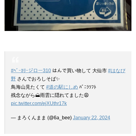
#ﾍﾞｰｶﾘｰジロー310
はんで買い物して 大仙市
#はなび
野
さんでおろしそば✨
鳥海山見たくて
#道の駅にしめ
ﾊﾞﾆﾗｿﾌﾄ
残念ながら🗻雨雲に隠れてました😩
pic.twitter.com/ejXUthr17k
— まろくんまま (@6a_bee)
January 22, 2024