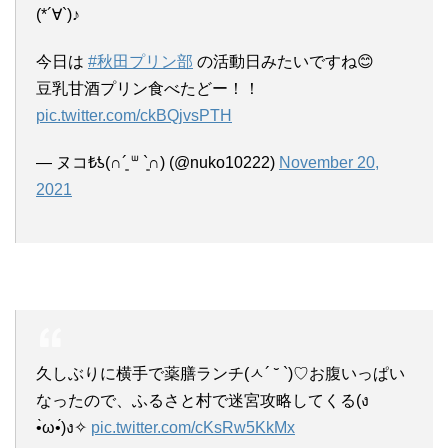
(*´∀`)♪
今日は
#秋田プリン部
の活動日みたいですね😊
豆乳甘酒プリン食べたどー！！
pic.twitter.com/ckBQjvsPTH
— ヌコ₺ƾ(∩´͈ ᐜ `͈∩) (@nuko10222)
November 20,
2021
久しぶりに横手で薬膳ランチ(ㅅ´ ˘ `)♡お腹いっぱい
なったので、ふるさと村で迷宮攻略してくる(ง
•̀ω•́)ง✧
pic.twitter.com/cKsRw5KkMx